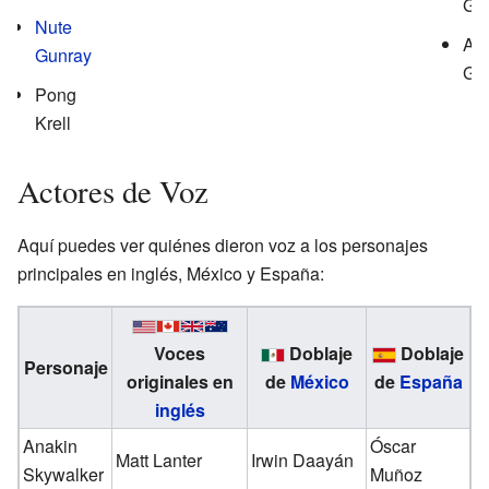
Gr
Nute
Adi
Gunray
Gal
Pong
Krell
Actores de Voz
Aquí puedes ver quiénes dieron voz a los personajes
principales en inglés, México y España:
Voces
Doblaje
Doblaje
Personaje
originales en
de
México
de
España
inglés
Anakin
Óscar
Matt Lanter
Irwin Daayán
Skywalker
Muñoz