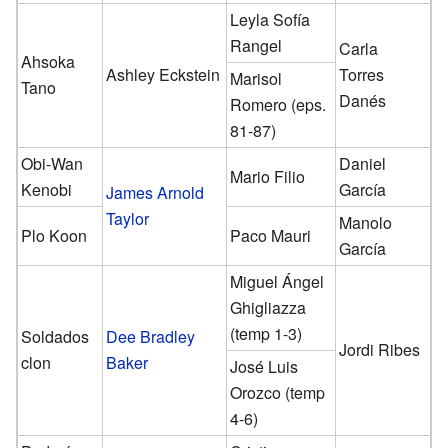
Leyla Sofía
Rangel
Carla
Ahsoka
Ashley Eckstein
Torres
Marisol
Tano
Danés
Romero (eps.
81-87)
Obi-Wan
Daniel
Mario Filio
Kenobi
García
James Arnold
Taylor
Manolo
Plo Koon
Paco Mauri
García
Miguel Ángel
Ghigliazza
(temp 1-3)
Soldados
Dee Bradley
Jordi Ribes
clon
Baker
José Luis
Orozco (temp
4-6)