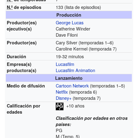
133
(lista de episodios)
N.º
de episodios
Producción
George Lucas
Productor(es)
Catherine Winder
ejecutivo(s)
Dave Filoni
Cary Silver (temporadas 1–6)
Productor(es)
Caroline Kermel (temporada 7)
19-32 minutos
Duración
Lucasfilm
Empresa(s)
Lucasfilm Animation
productora(s)
Lanzamiento
Cartoon Network
(temporadas 1–5)
Medio de difusión
Netflix
(temporada 6)
Disney+
(temporada 7)
+10 años
Calificación por
edades
Clasificación por edades en otros
países:
PG
M (Temp. 5)