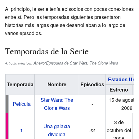
Al principio, la serie tenía episodios con pocas conexiones
entre sí. Pero las temporadas siguientes presentaron
historias más largas que se desarrollaban a lo largo de
varios episodios.
Temporadas de la Serie
Anexo:Episodios de Star Wars: The Clone Wars
Artículo principal:
Estados Uni
Temporada
Nombre
Episodios
Estreno
F
Star Wars: The
15 de agosto 
Película
-
Clone Wars
2008
2
3 de
Una galaxia
m
1
22
octubre del
dividida
2008