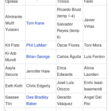
Opress
Tinoco
Farel
Ricardo Brust
(temp 1-4)
Almirante
Javier
Wullf
Tom Kane
Salvador
Viñas
Yularen
Reyes (temp
6)
Kit Fisto
Phil LaMarr
Óscar Flores
Toni Mora
Ki-Adi-
Brian George
Carlos Águila
Luis Fenton
Mundi
Aayla
Erica
Alicia
Jennifer Hale
Secura
Edwards
Laorden
José Luis
Enric Isasi-
Eeth Koth
Chris Edgerly
Orozco
Isasmendi
Saesee
Dee Bradley
Gerardo
Angel Del
Tiin
Baker
Vásquez
Río