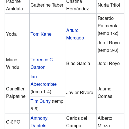
Padmé
Cristina
Catherine Taber
Nuria Trifol
Amidala
Hernández
Ricardo
Palmerola
Arturo
(temp 1-2)
Yoda
Tom Kane
Mercado
Jordi Royo
(temp 3-6)
Mace
Terrence C.
Blas García
Jordi Royo
Windu
Carson
Ian
Abercrombie
Canciller
Jaume
(temp 1-4)
Javier Rivero
Palpatine
Comas
Tim Curry
(temp
5-6)
Anthony
Carlos del
Alberto
C-3PO
Daniels
Campo
Mieza