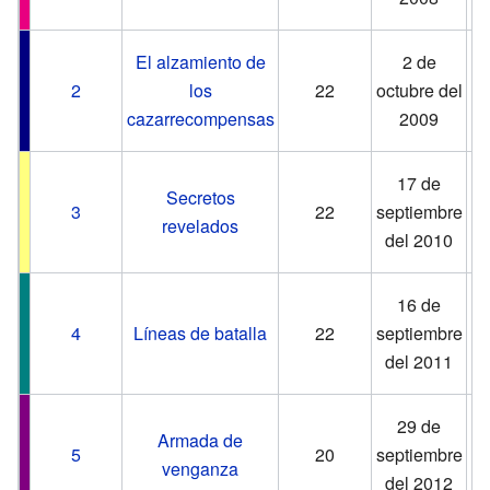
2
3
El alzamiento de
2 de
a
2
los
22
octubre del
cazarrecompensas
2009
2
1
17 de
Secretos
a
3
22
septiembre
revelados
del 2010
2
1
16 de
m
4
Líneas de batalla
22
septiembre
del 2011
2
2
29 de
Armada de
m
5
20
septiembre
venganza
del 2012