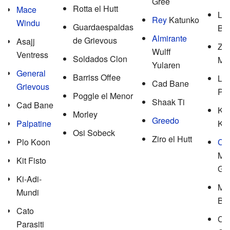
Gree
Rotta el Hutt
Mace
Lu
Rey
Katunko
Windu
Guardaespaldas
Bon
Almirante
de Grievous
Asajj
Zit
Wulff
Ventress
Soldados Clon
Mo
Yularen
General
Barriss Offee
Lo
Cad Bane
Grievous
Py
Poggle el Menor
Shaak Ti
Cad Bane
Kor
Morley
Greedo
Palpatine
Kr
Osi Sobeck
Ziro el Hutt
Plo Koon
Co
Me
Kit Fisto
Ga
Ki-Adi-
Mr.
Mundi
Bo
Cato
Cap
Parasiti