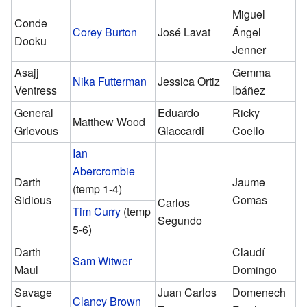
Miguel
Conde
Corey Burton
José Lavat
Ángel
Dooku
Jenner
Asajj
Gemma
Nika Futterman
Jessica Ortiz
Ventress
Ibáñez
General
Eduardo
Ricky
Matthew Wood
Grievous
Giaccardi
Coello
Ian
Abercrombie
Darth
Jaume
(temp 1-4)
Sidious
Comas
Carlos
Tim Curry
(temp
Segundo
5-6)
Darth
Claudí
Sam Witwer
Maul
Domingo
Savage
Juan Carlos
Domenech
Clancy Brown