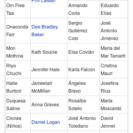
Phil LaMarr
Orn Free
Armando
Eduardo
Taa
Coria
Elías
Sergio
José
Onaconda
Dee Bradley
Gutiérrez
Antonio
Farr
Baker
Coto
Jiménez
Mon
Maria del
Kath Soucie
Elsa Covián
Mothma
Mar Tamarit
Riyo
Cristina
Jennifer Hale
Karla Falcón
Chuchi
Mauri
Halle
Jameelah
Ángeles
Josefina
Burtoni
McMillan
Bravo
Rius
Duquesa
Rosalba
María
Anna Graves
Satine
Sotelo
Moscardó
Clones
José Antonio
David
Daniel Logan
(Niños)
Toledano
Jenner