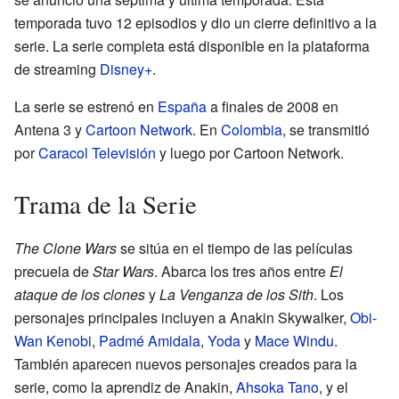
temporada tuvo 12 episodios y dio un cierre definitivo a la
serie. La serie completa está disponible en la plataforma
de streaming
Disney+
.
La serie se estrenó en
España
a finales de 2008 en
Antena 3 y
Cartoon Network
. En
Colombia
, se transmitió
por
Caracol Televisión
y luego por Cartoon Network.
Trama de la Serie
The Clone Wars
se sitúa en el tiempo de las películas
precuela de
Star Wars
. Abarca los tres años entre
El
ataque de los clones
y
La Venganza de los Sith
. Los
personajes principales incluyen a Anakin Skywalker,
Obi-
Wan Kenobi
,
Padmé Amidala
,
Yoda
y
Mace Windu
.
También aparecen nuevos personajes creados para la
serie, como la aprendiz de Anakin,
Ahsoka Tano
, y el