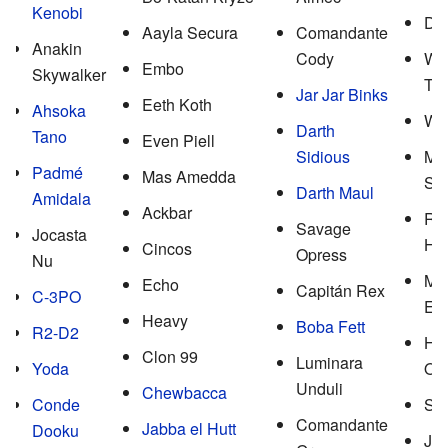
Kenobi
De
Aayla Secura
Comandante
Anakin
Cody
Wil
Embo
Skywalker
Tar
Jar Jar Binks
Eeth Koth
Ahsoka
Wa
Darth
Tano
Even Piell
Sidious
Mir
Padmé
Mas Amedda
Sci
Darth Maul
Amidala
Ackbar
Ra
Savage
Jocasta
Ha
Cincos
Opress
Nu
Mo
Echo
Capitán Rex
C-3PO
Eva
Heavy
Boba Fett
R2-D2
Ho
Clon 99
Luminara
Yoda
Oh
Unduli
Chewbacca
Conde
Su
Comandante
Jabba el Hutt
Dooku
Jir