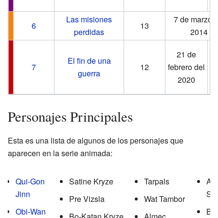
2
Las misiones
7 de marzo d
6
13
perdidas
2014
4
21 de
El fin de una
m
7
12
febrero del
guerra
2020
2
Personajes Principales
Esta es una lista de algunos de los personajes que
aparecen en la serie animada:
Qui-Gon
Satine Kryze
Tarpals
Aur
Jinn
Si
Pre Vizsla
Wat Tambor
Obi-Wan
Bo
Bo-Katan Kryze
Almec