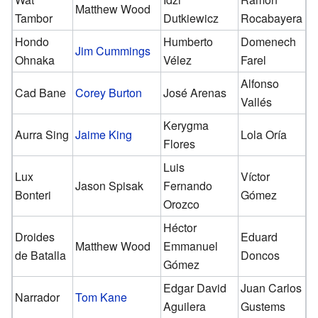
Matthew Wood
Tambor
Dutkiewicz
Rocabayera
Hondo
Humberto
Domenech
Jim Cummings
Ohnaka
Vélez
Farel
Alfonso
Cad Bane
Corey Burton
José Arenas
Vallés
Kerygma
Aurra Sing
Jaime King
Lola Oría
Flores
Luis
Lux
Víctor
Jason Spisak
Fernando
Bonteri
Gómez
Orozco
Héctor
Droides
Eduard
Matthew Wood
Emmanuel
de Batalla
Doncos
Gómez
Edgar David
Juan Carlos
Narrador
Tom Kane
Aguilera
Gustems