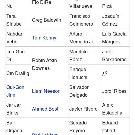
Flo DiRe
Nu
Villanueva
Pizá
Tera
Francisco
Joaquín
Greg Baldwin
Sinube
Colmenero
Gómez
Nahdar
Arturo
Luis García
Tom Kenny
Vebb
Mercado Jr.
Márquez
Ima-Gun
Mauricio
Jordi
Di
Pérez
Boixaderas
Robin Atkin
Downes
Enrique
Cin Drallig
¿?
Horiuchi
Qui-Gon
Salvador
Liam Neeson
Jordi Ribes
Jinn
Delgado
Jar Jar
Aleix
Ahmed Best
Javier Rivero
Binks
Estadella
Bail
Gerardo
Eduard
Organa
Reyero
Itchart