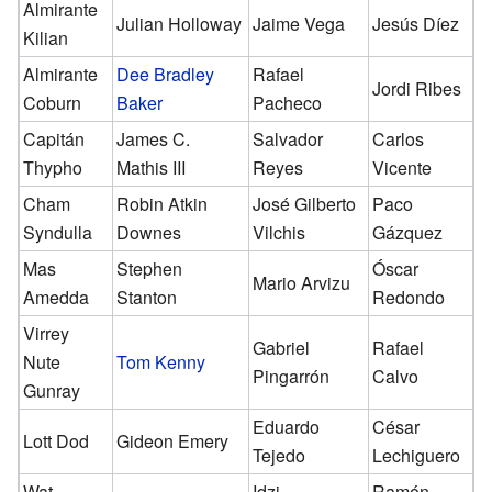
Almirante
Julian Holloway
Jaime Vega
Jesús Díez
Kilian
Almirante
Dee Bradley
Rafael
Jordi Ribes
Coburn
Baker
Pacheco
Capitán
James C.
Salvador
Carlos
Thypho
Mathis III
Reyes
Vicente
Cham
Robin Atkin
José Gilberto
Paco
Syndulla
Downes
Vilchis
Gázquez
Mas
Stephen
Óscar
Mario Arvizu
Amedda
Stanton
Redondo
Virrey
Gabriel
Rafael
Nute
Tom Kenny
Pingarrón
Calvo
Gunray
Eduardo
César
Lott Dod
Gideon Emery
Tejedo
Lechiguero
Wat
Idzi
Ramón