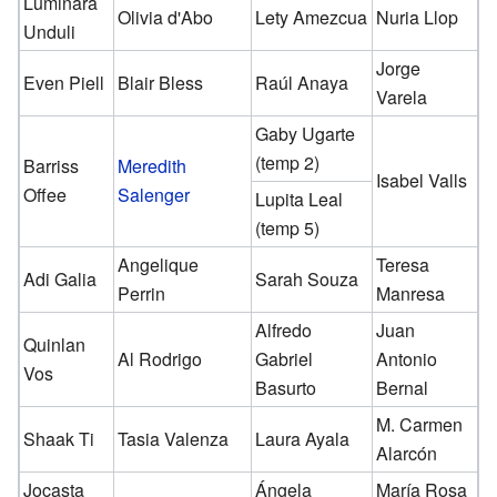
Luminara
Olivia d'Abo
Lety Amezcua
Nuria Llop
Unduli
Jorge
Even Piell
Blair Bless
Raúl Anaya
Varela
Gaby Ugarte
(temp 2)
Barriss
Meredith
Isabel Valls
Offee
Salenger
Lupita Leal
(temp 5)
Angelique
Teresa
Adi Galia
Sarah Souza
Perrin
Manresa
Alfredo
Juan
Quinlan
Al Rodrigo
Gabriel
Antonio
Vos
Basurto
Bernal
M. Carmen
Shaak Ti
Tasia Valenza
Laura Ayala
Alarcón
Jocasta
Ángela
María Rosa