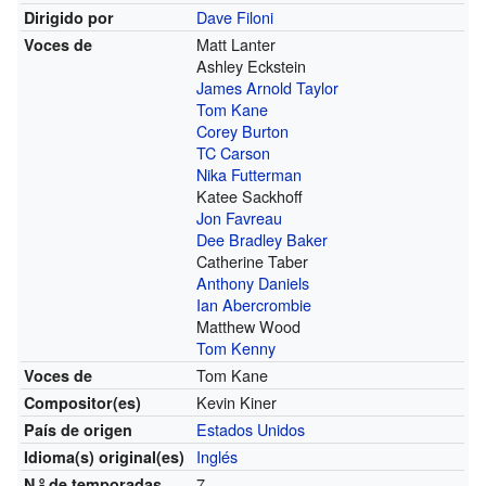
Dave Filoni
Dirigido por
Matt Lanter
Voces de
Ashley Eckstein
James Arnold Taylor
Tom Kane
Corey Burton
TC Carson
Nika Futterman
Katee Sackhoff
Jon Favreau
Dee Bradley Baker
Catherine Taber
Anthony Daniels
Ian Abercrombie
Matthew Wood
Tom Kenny
Tom Kane
Voces de
Kevin Kiner
Compositor(es)
Estados Unidos
País de origen
Inglés
Idioma(s)
original(es)
7
N.º
de temporadas