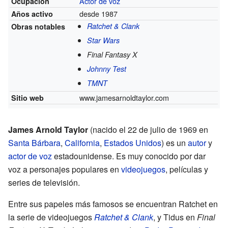
Actor de voz
Ocupación
desde 1987
Años activo
Ratchet & Clank
Obras notables
Star Wars
Final Fantasy X
Johnny Test
TMNT
www.jamesarnoldtaylor.com
Sitio web
James Arnold Taylor
(nacido el 22 de julio de 1969 en
Santa Bárbara
,
California
,
Estados Unidos
) es un
autor
y
actor de voz
estadounidense. Es muy conocido por dar
voz a personajes populares en
videojuegos
, películas y
series de televisión.
Entre sus papeles más famosos se encuentran Ratchet en
la serie de videojuegos
Ratchet & Clank
, y Tidus en
Final