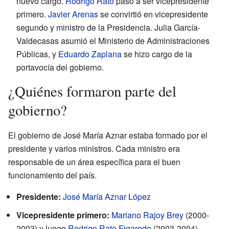
nuevo cargo.
Rodrigo Rato
pasó a ser vicepresidente
primero.
Javier Arenas
se convirtió en vicepresidente
segundo y ministro de la Presidencia. Julia García-
Valdecasas asumió el Ministerio de Administraciones
Públicas, y
Eduardo Zaplana
se hizo cargo de la
portavocía del gobierno.
¿Quiénes formaron parte del
gobierno?
El gobierno de José María Aznar estaba formado por el
presidente y varios ministros. Cada ministro era
responsable de un área específica para el buen
funcionamiento del país.
Presidente:
José María Aznar López
Vicepresidente primero:
Mariano Rajoy Brey
(2000-
2003) y luego
Rodrigo Rato Figaredo
(2003-2004)