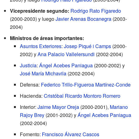
Vicepresidente segundo:
Rodrigo Rato Figaredo
(2000-2003) y luego
Javier Arenas Bocanegra
(2003-
2004)
Ministros de áreas importantes:
Asuntos Exteriores
:
Josep Piqué i Camps
(2000-
2002) y
Ana Palacio Vallelersundi
(2002-2004)
Justicia
:
Ángel Acebes Paniagua
(2000-2002) y
José María Michavila
(2002-2004)
Defensa:
Federico Trillo-Figueroa Martínez-Conde
Hacienda:
Cristóbal Ricardo Montoro Romero
Interior:
Jaime Mayor Oreja
(2000-2001),
Mariano
Rajoy Brey
(2001-2002) y
Ángel Acebes Paniagua
(2002-2004)
Fomento:
Francisco Álvarez Cascos