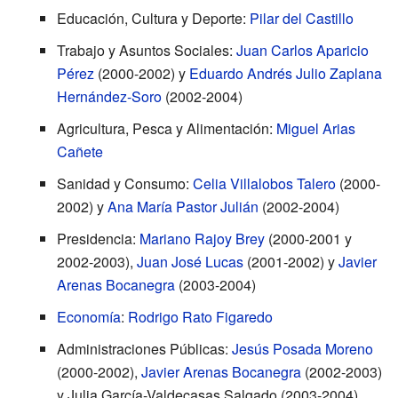
Educación, Cultura y Deporte:
Pilar del Castillo
Trabajo y Asuntos Sociales:
Juan Carlos Aparicio
Pérez
(2000-2002) y
Eduardo Andrés Julio Zaplana
Hernández-Soro
(2002-2004)
Agricultura, Pesca y Alimentación:
Miguel Arias
Cañete
Sanidad y Consumo:
Celia Villalobos Talero
(2000-
2002) y
Ana María Pastor Julián
(2002-2004)
Presidencia:
Mariano Rajoy Brey
(2000-2001 y
2002-2003),
Juan José Lucas
(2001-2002) y
Javier
Arenas Bocanegra
(2003-2004)
Economía
:
Rodrigo Rato Figaredo
Administraciones Públicas:
Jesús Posada Moreno
(2000-2002),
Javier Arenas Bocanegra
(2002-2003)
y Julia García-Valdecasas Salgado (2003-2004)