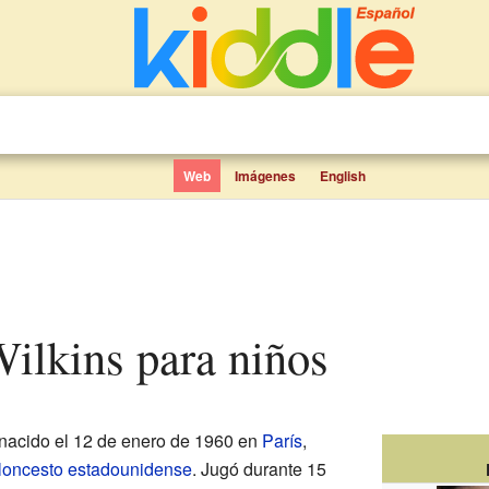
Web
Imágenes
English
Wilkins para niños
nacido el 12 de enero de 1960 en
París
,
loncesto
estadounidense
. Jugó durante 15