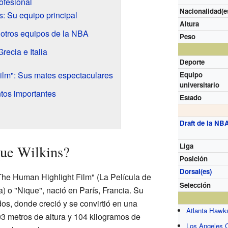
rofesional
Nacionalidad(e
: Su equipo principal
Altura
 otros equipos de la NBA
Peso
recia e Italia
Deporte
ilm": Sus mates espectaculares
Equipo
universitario
tos importantes
Estado
Draft de la NB
Liga
ue Wilkins?
Posición
Dorsal(es)
he Human Highlight Film" (La Película de
Selección
 "Nique", nació en París, Francia. Su
os, donde creció y se convirtió en una
Atlanta Hawk
03 metros de altura y 104 kilogramos de
Los Angeles C