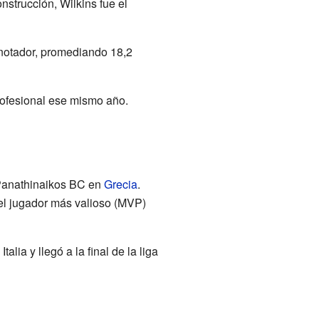
strucción, Wilkins fue el
anotador, promediando 18,2
profesional ese mismo año.
 Panathinaikos BC en
Grecia
.
el jugador más valioso (MVP)
alia y llegó a la final de la liga