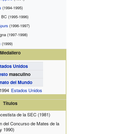
s
(1994-1995)
s BC (1995-1996)
Spurs
(1996-1997)
ogna (1997-1998)
c
(1999)
Medallero
tados Unidos
esto
masculino
ato del Mundo
1994
Estados Unidos
Títulos
cestista de la SEC (1981)
 del Concurso de Mates de la
y 1990)