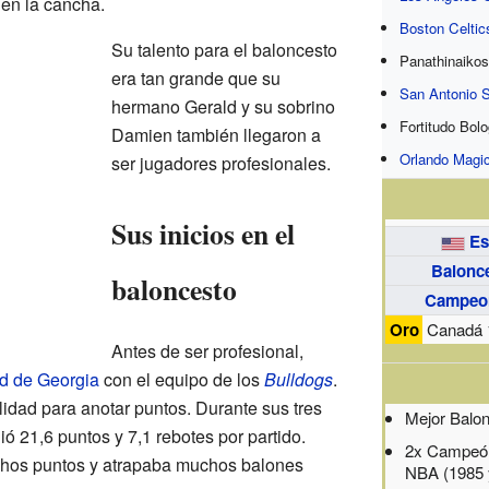
 en la cancha.
Boston Celtic
Su talento para el baloncesto
Panathinaiko
era tan grande que su
San Antonio 
hermano Gerald y su sobrino
Fortitudo Bol
Damien también llegaron a
Orlando Magi
ser jugadores profesionales.
Sus inicios en el
Es
Balonc
baloncesto
Campeon
Oro
Canadá 
Antes de ser profesional,
d de Georgia
con el equipo de los
Bulldogs
.
ilidad para anotar puntos. Durante sus tres
Mejor Balon
ó 21,6 puntos y 7,1 rebotes por partido.
2x Campeón
chos puntos y atrapaba muchos balones
NBA (1985 