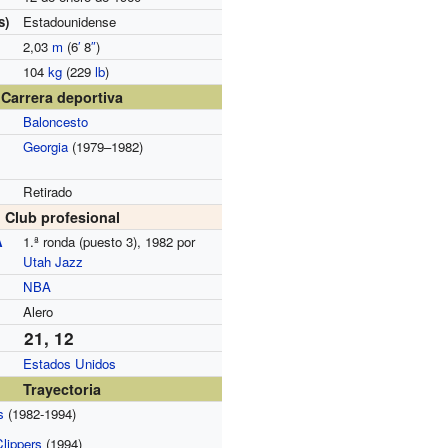
s)
Estadounidense
2,03
m
(6
′
8
″
)
104
kg
(229
lb
)
Carrera deportiva
Baloncesto
Georgia
(1979–1982)
Retirado
Club profesional
A
1.ª ronda (puesto 3), 1982 por
Utah Jazz
NBA
Alero
21, 12
Estados Unidos
Trayectoria
s
(1982-1994)
lippers
(1994)