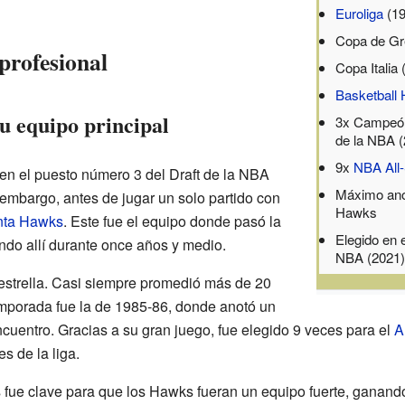
Euroliga
(19
Copa de Gr
 profesional
Copa Italia
Basketball 
u equipo principal
3x Campeón
de la NBA (
9x
NBA All-
en el puesto número 3 del Draft de la NBA
Máximo anot
 embargo, antes de jugar un solo partido con
Hawks
nta Hawks
. Este fue el equipo donde pasó la
Elegido en e
ndo allí durante once años y medio.
NBA (2021
estrella. Casi siempre promedió más de 20
emporada fue la de 1985-86, donde anotó un
cuentro. Gracias a su gran juego, fue elegido 9 veces para el
A
s de la liga.
s fue clave para que los Hawks fueran un equipo fuerte, ganand