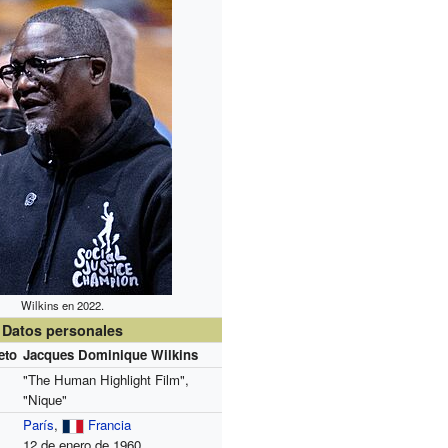
Wilkins en 2022.
Datos personales
eto
Jacques Dominique Wilkins
"The Human Highlight Film",
"Nique"
París
,
Francia
12 de enero de 1960