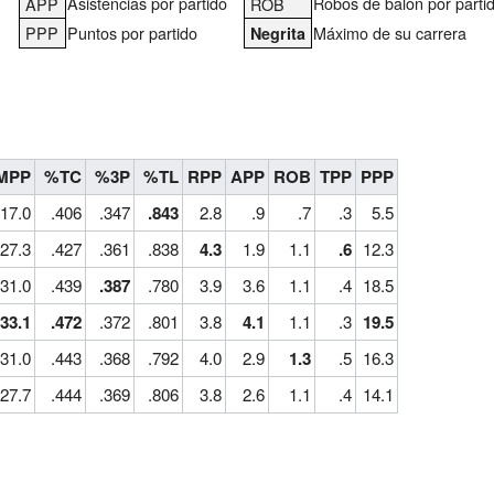
Asistencias por partido
Robos de balón por parti
APP
ROB
PPP
Puntos por partido
Máximo de su carrera
Negrita
MPP
%TC
%3P
%TL
RPP
APP
ROB
TPP
PPP
17.0
.406
.347
.843
2.8
.9
.7
.3
5.5
27.3
.427
.361
.838
4.3
1.9
1.1
.6
12.3
31.0
.439
.387
.780
3.9
3.6
1.1
.4
18.5
33.1
.472
.372
.801
3.8
4.1
1.1
.3
19.5
31.0
.443
.368
.792
4.0
2.9
1.3
.5
16.3
27.7
.444
.369
.806
3.8
2.6
1.1
.4
14.1