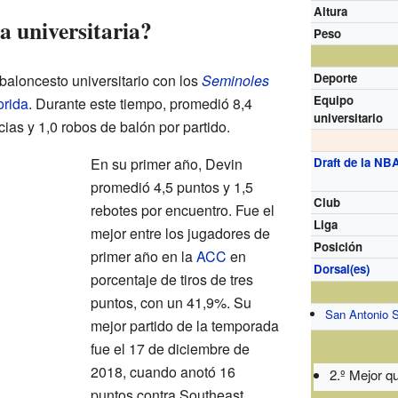
Altura
a universitaria?
Peso
Deporte
aloncesto universitario con los
Seminoles
Equipo
orida
. Durante este tiempo, promedió 8,4
universitario
cias y 1,0 robos de balón por partido.
En su primer año, Devin
Draft de la NB
promedió 4,5 puntos y 1,5
Club
rebotes por encuentro. Fue el
Liga
mejor entre los jugadores de
Posición
primer año en la
ACC
en
Dorsal(es)
porcentaje de tiros de tres
puntos, con un 41,9%. Su
San Antonio 
mejor partido de la temporada
fue el 17 de diciembre de
2018, cuando anotó 16
2.º Mejor qu
puntos contra Southeast