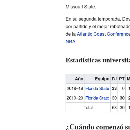
Missouri State.
En su segunda temporada, Devin
por partido y el mejor rebotead
de la
Atlantic Coast Conferenc
NBA
.
Estadísticas universit
Año
Equipo
PJ
PT
M
2018–19
Florida State
33
0
2019–20
Florida State
30
30
Total
63
30
¿Cuándo comenzó su 