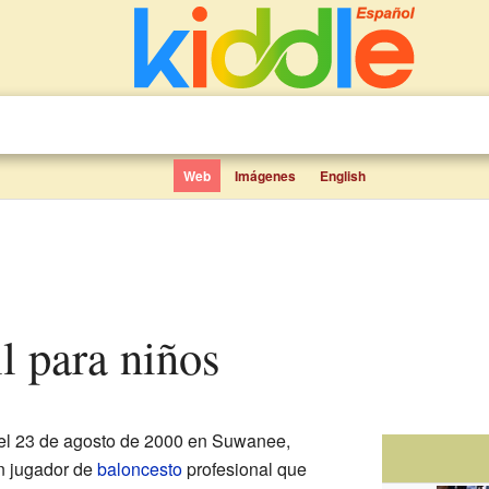
Web
Imágenes
English
ll para niños
el 23 de agosto de 2000 en Suwanee,
n jugador de
baloncesto
profesional que