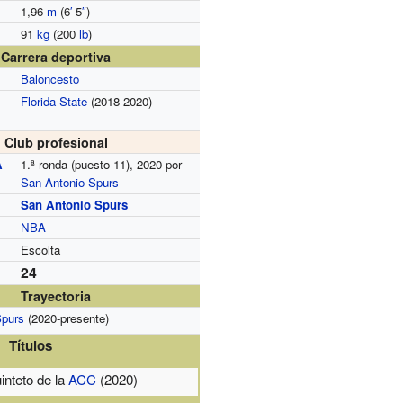
1,96
m
(6
′
5
″
)
91
kg
(200
lb
)
Carrera deportiva
Baloncesto
Florida State
(2018-2020)
Club profesional
A
1.ª ronda (puesto 11), 2020 por
San Antonio Spurs
San Antonio Spurs
NBA
Escolta
24
Trayectoria
Spurs
(2020-presente)
Títulos
inteto de la
ACC
(2020)