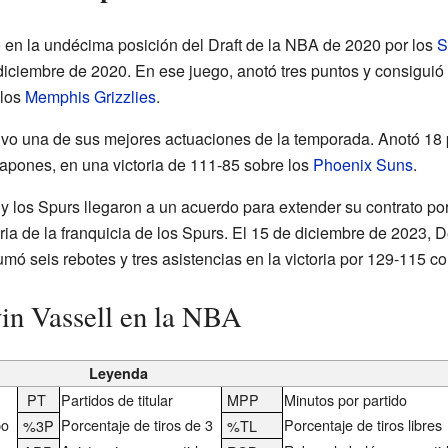
 en la undécima posición del Draft de la NBA de 2020 por los
S
diciembre de 2020. En ese juego, anotó tres puntos y consiguió
 los
Memphis Grizzlies
.
tuvo una de sus mejores actuaciones de la temporada. Anotó 18
tapones, en una victoria de 111-85 sobre los
Phoenix Suns
.
y los Spurs llegaron a un acuerdo para extender su contrato por
ria de la franquicia de los Spurs. El 15 de diciembre de 2023, 
mó seis rebotes y tres asistencias en la victoria por 129-115 c
vin Vassell en la NBA
Leyenda
PT
Partidos de titular
MPP
Minutos por partido
po
Porcentaje de tiros de 3
Porcentaje de tiros libres
%3P
%TL