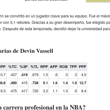
 se convirtió en un jugador clave para su equipo. Fue el máx
or con 5,1 rebotes. Gracias a su gran desempeño, fue elegido p
e
. Después de esta temporada, decidió dejar la universidad par
arias de Devin Vassell
PP
%TC
%3P
%TL
RPP
APP
ROB
TPP
PPP
10.7
.437
.419
.679
1.5
.6
.5
.3
4.5
28.8
.490
.415
.738
5.1
1.6
1.4
1.0
12.7
19.3
.475
.417
.720
3.2
1.1
1.0
.6
8.4
carrera profesional en la NBA?