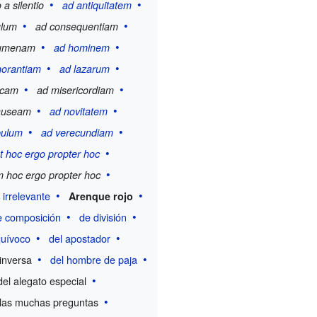
a silentio
ad antiquitatem
ulum
ad consequentiam
rumenam
ad hominem
norantiam
ad lazarum
icam
ad misericordiam
auseam
ad novitatem
pulum
ad verecundiam
t hoc ergo propter hoc
 hoc ergo propter hoc
 irrelevante
Arenque rojo
e composición
de división
quívoco
del apostador
inversa
del hombre de paja
del alegato especial
las muchas preguntas