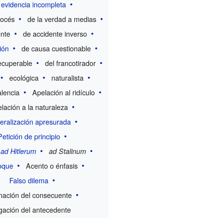
 evidencia incompleta
cocés
de la verdad a medias
ente
de accidente inverso
ión
de causa cuestionable
recuperable
del francotirador
ecológica
naturalista
alencia
Apelación al ridículo
lación a la naturaleza
eralización apresurada
Petición de principio
 ad Hitlerum
ad Stalinum
oque
Acento o énfasis
Falso dilema
mación del consecuente
ación del antecedente