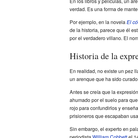
En los libros y películas, un ar
verdad. Es una forma de mantene
Por ejemplo, en la novela
El có
de la historia, parece que él e
por el verdadero villano. El no
Historia de la expr
En realidad, no existe un pez l
un arenque que ha sido curado 
Antes se creía que la expresió
ahumado por el suelo para que 
rojo para confundirlos y enseñar
prisioneros que escapaban usab
Sin embargo, el experto en pala
periodista
William Cobbett
el 1