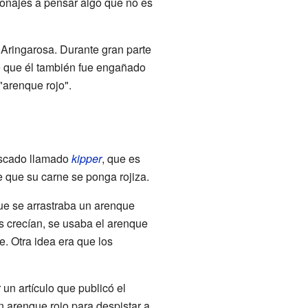
ersonajes a pensar algo que no es
 Aringarosa. Durante gran parte
re que él también fue engañado
"arenque rojo".
pescado llamado
kipper
, que es
 que su carne se ponga rojiza.
que se arrastraba un arenque
s crecían, se usaba el arenque
te. Otra idea era que los
un artículo que publicó el
 arenque rojo para despistar a