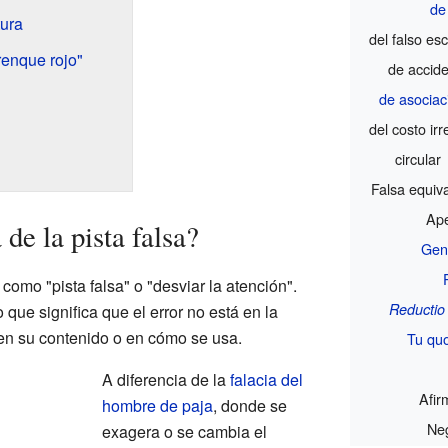
de
tura
del falso es
renque rojo"
de accid
de asociac
del costo ir
circular
Falsa equiv
Ape
de la pista falsa?
Gen
como "pista falsa" o "desviar la atención".
Reductio
lo que significa que el error no está en la
 en su contenido o en cómo se usa.
Tu qu
A diferencia de la
falacia del
Afir
hombre de paja
, donde se
Neg
exagera o se cambia el