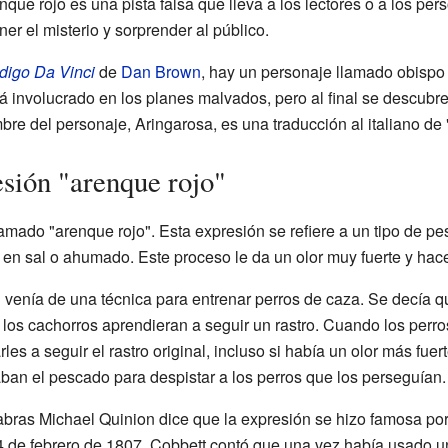
enque rojo es una pista falsa que lleva a los lectores o a los p
r el misterio y sorprender al público.
digo Da Vinci
de
Dan Brown
, hay un personaje llamado obispo
stá involucrado en los planes malvados, pero al final se descub
mbre del personaje, Aringarosa, es una traducción al italiano de 
esión "arenque rojo"
lamado "arenque rojo". Esta expresión se refiere a un tipo de 
en sal o ahumado. Este proceso le da un olor muy fuerte y hace
n venía de una técnica para entrenar perros de caza. Se decía 
los cachorros aprendieran a seguir un rastro. Cuando los perro
les a seguir el rastro original, incluso si había un olor más fuer
an el pescado para despistar a los perros que los perseguían.
bras Michael Quinion dice que la expresión se hizo famosa por 
4 de febrero de 1807. Cobbett contó que una vez había usado un