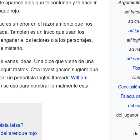
te aparece algo que te confunde y te hace ir
Argumento 
nque rojo.
ad bac
ad c
ue es un error en el razonamiento que nos
ad ig
ada. También es un truco que usan los
 engañar a los lectores o a los personajes,
ad log
e misterio.
ad n
ad po
ne varias ideas. Una dice que viene de una
Pos
seguir rastros. Otra investigación sugiere que
por un periodista inglés llamado
William
Cum
ión se usó para nombrar formalmente esta
Conclusión
Falacia d
del e
del jugador 
ista falsa?
 del arenque rojo
de 