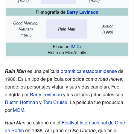
(1987)
(1989)
Filmografía de
Barry Levinson
Good Morning,
Avalon
Vietnam
Rain Man
(1990)
(1987)
Ficha
en
IMDb
Ficha
en FilmAffinity
Rain Man
es una película
dramática
estadounidense
de
1988. Es un tipo de película conocida como
road movie
,
donde los personajes viajan y sus vidas cambian. Fue
dirigida por
Barry Levinson
y los actores principales son
Dustin Hoffman
y
Tom Cruise
. La película fue producida
por
MGM
.
Rain Man
se estrenó en el
Festival Internacional de Cine
de Berlín
en 1988. Allí ganó el
Oso Dorado
, que es el