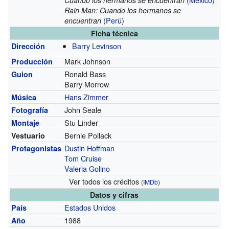
Rain Man: Cuando los hermanos se
(
Perú
)
encuentran
Ficha técnica
Barry Levinson
Dirección
Mark Johnson
Producción
Ronald Bass
Guion
Barry Morrow
Hans Zimmer
Música
John Seale
Fotografía
Stu Linder
Montaje
Bernie Pollack
Vestuario
Dustin Hoffman
Protagonistas
Tom Cruise
Valeria Golino
Ver todos los créditos
(
IMDb
)
Datos y cifras
Estados Unidos
País
1988
Año