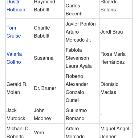
Dustin
Raymond
Ricardo
Carlos
Hoffman
Babbitt
Solans
Becerril
Javier Pontón
Tom
Charlie
Arturo
Jordi Brau
Cruise
Babbitt
Mercado Jr.
Fabiola
Valeria
Rosa María
Susanna
Stevenson
Golino
Hernández
Laura Ayala
Roberto
Gerald R.
Alexander
Dionisio
Dr. Bruner
Molen
Gonzalo
Macías
Curiel
Jack
John
Guillermo
-
Murdock
Mooney
Romano
Michael D.
Arturo
Miguel Ángel
Vern
Roberts
Mercado
Jenner