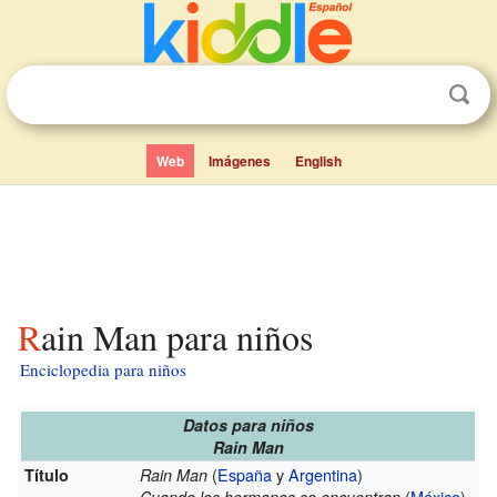
Web
Imágenes
English
Rain Man para niños
Enciclopedia para niños
Datos para niños
Rain Man
(
España
y
Argentina
)
Título
Rain Man
(
México
)
Cuando los hermanos se encuentran