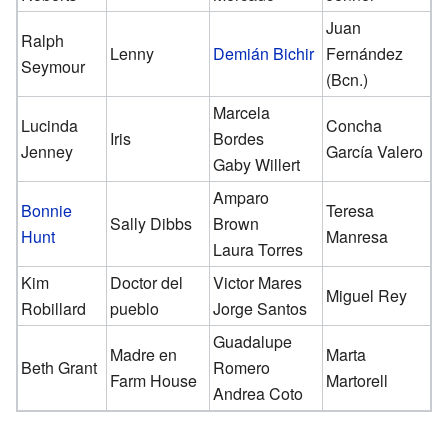
Juan
Ralph
Lenny
Demián Bichir
Fernández
Seymour
(Bcn.)
Marcela
Lucinda
Concha
Iris
Bordes
Jenney
García Valero
Gaby Willert
Amparo
Bonnie
Teresa
Sally Dibbs
Brown
Hunt
Manresa
Laura Torres
Kim
Doctor del
Victor Mares
Miguel Rey
Robillard
pueblo
Jorge Santos
Guadalupe
Madre en
Marta
Beth Grant
Romero
Farm House
Martorell
Andrea Coto