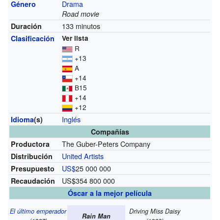
Drama
Género
Road movie
133 minutos
Duración
Clasificación
Ver lista
R
+13
A
+14
B15
+14
+12
Inglés
Idioma
(s)
Compañías
The Guber-Peters Company
Productora
United Artists
Distribución
US$
25 000 000
Presupuesto
US$354 800 000
Recaudación
Óscar a la mejor película
El último emperador
Driving Miss Daisy
Rain Man