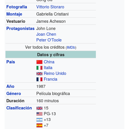
Vittorio Storaro
Fotografía
Gabriella Cristiani
Montaje
James Acheson
Vestuario
John Lone
Protagonistas
Joan Chen
Peter O'Toole
Ver todos los créditos
(
IMDb
)
Datos y cifras
China
País
Italia
Reino Unido
Francia
1987
Año
Película biográfica
Género
160 minutos
Duración
15
Clasificación
PG-13
+13
+7