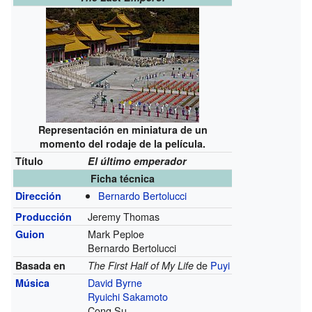
Representación en miniatura de un
momento del rodaje de la película.
Título
El último emperador
Ficha técnica
Bernardo Bertolucci
Dirección
Jeremy Thomas
Producción
Mark Peploe
Guion
Bernardo Bertolucci
de
Puyi
Basada en
The First Half of My Life
David Byrne
Música
Ryuichi Sakamoto
Cong Su