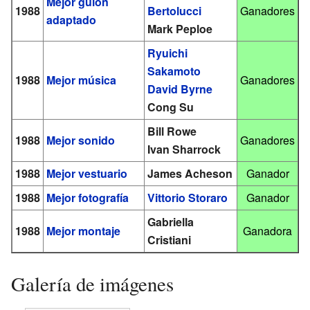
Mejor guion
1988
Bertolucci
Ganadores
adaptado
Mark Peploe
Ryuichi
Sakamoto
1988
Mejor música
Ganadores
David Byrne
Cong Su
Bill Rowe
1988
Mejor sonido
Ganadores
Ivan Sharrock
1988
Mejor vestuario
James Acheson
Ganador
1988
Mejor fotografía
Vittorio Storaro
Ganador
Gabriella
1988
Mejor montaje
Ganadora
Cristiani
Galería de imágenes