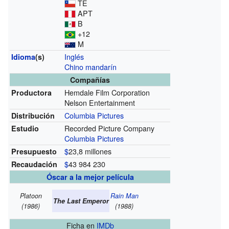
TE
APT
B
+12
M
Inglés
Idioma
(s)
Chino mandarín
Compañías
Hemdale Film Corporation
Productora
Nelson Entertainment
Columbia Pictures
Distribución
Recorded Picture Company
Estudio
Columbia Pictures
$
23,8 millones
Presupuesto
$
43 984 230
Recaudación
Óscar a la mejor película
Platoon
Rain Man
The Last Emperor
(1986)
(1988)
Ficha
en
IMDb