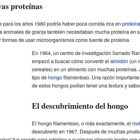
as proteínas
e para los años 1980 podría haber poca comida rica en
proteín
os animales de granja también necesitaban mucha proteína en s
r formas de usar microorganismos como fuente de proteína.
En 1964, un centro de investigación llamado R
empezó a buscar cómo convertir el
almidón
(un r
cereales) en un alimento con muchas proteínas. 
tipo de
hongo
filamentoso. Una razón importante
de estos hongos podían tener una textura y sabo
El descubrimiento del hongo
El hongo filamentoso, o más exactamente, el
mo
descubierto en 1967. Después de muchas pruebas
eína" fue creado para referirse a cualquier alimento hecho con