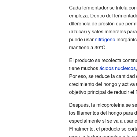
Cada fermentador se inicia con
empieza. Dentro del fermentado
diferencia de presión que permi
(azúcar) y sales minerales par
puede usar
nitrógeno
inorgánic
mantiene a 30°C.
El producto se recolecta conti
tiene muchos
ácidos nucleicos
Por eso, se reduce la cantidad
crecimiento del hongo y activ
objetivo principal de reducir el
Después, la micoproteína se s
los filamentos del hongo para d
especialmente si se va a usar 
Finalmente, el producto se cor
crear la textura parecida a la 