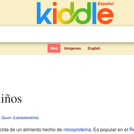
Web
Imágenes
English
niños
e
Quorn (Leicestershire)
.
ida de un alimento hecho de
micoproteína
. Es popular en el
Re