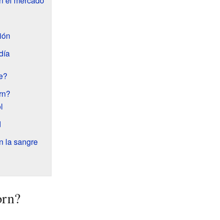
en el mercado
?
ión
día
e?
rn?
l
d
n la sangre
orn?