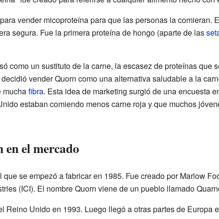
ara vender micoproteína para que las personas la comieran. E
era segura. Fue la primera proteína de hongo (aparte de las
set
ó como un sustituto de la carne, la escasez de proteínas que 
 decidió vender Quorn como una alternativa saludable a la carn
ene mucha
fibra
. Esta idea de marketing surgió de una encuesta 
Unido estaban comiendo menos carne roja y que muchos jóvene
n en el mercado
l que se empezó a fabricar en 1985. Fue creado por Marlow Fo
ries (ICI). El nombre Quorn viene de un pueblo llamado Quarnd
l Reino Unido en 1993. Luego llegó a otras partes de Europa e