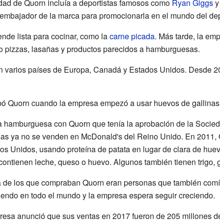
cidad de Quorn incluía a deportistas famosos como
Ryan Giggs
 embajador de la marca para promocionarla en el mundo del dep
nde lista para cocinar, como la
carne picada
. Más tarde, la em
o pizzas, lasañas y productos parecidos a hamburguesas.
n varios países de Europa, Canadá y Estados Unidos. Desde 201
ó Quorn cuando la empresa empezó a usar huevos de gallinas c
 hamburguesa con Quorn que tenía la aprobación de la Socied
as ya no se venden en McDonald's del Reino Unido. En 2011,
 Unidos, usando proteína de patata en lugar de clara de huev
ntienen leche, queso o huevo. Algunos también tienen trigo, g
ía de los que compraban Quorn eran personas que también comía
iendo en todo el mundo y la empresa espera seguir creciendo.
presa anunció que sus ventas en 2017 fueron de 205 millones 