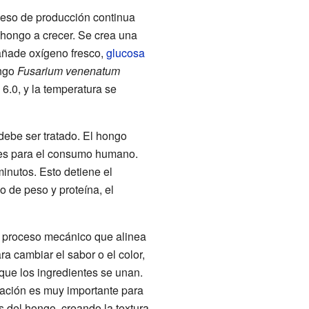
ceso de producción continua
 hongo a crecer. Se crea una
 añade oxígeno fresco,
glucosa
ngo
Fusarium venenatum
6.0, y la temperatura se
debe ser tratado. El hongo
des para el consumo humano.
inutos. Esto detiene el
 de peso y proteína, el
n proceso mecánico que alinea
ra cambiar el sabor o el color,
que los ingredientes se unan.
lación es muy importante para
s del hongo, creando la textura