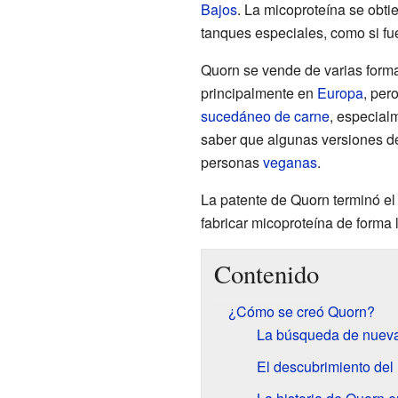
Bajos
. La micoproteína se obti
tanques especiales, como si fu
Quorn se vende de varias forma
principalmente en
Europa
, per
sucedáneo de carne
, especial
saber que algunas versiones 
personas
veganas
.
La patente de Quorn terminó el
fabricar micoproteína de forma
Contenido
¿Cómo se creó Quorn?
La búsqueda de nueva
El descubrimiento del