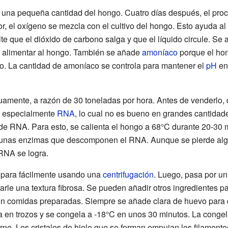
 una pequeña cantidad del hongo. Cuatro días después, el pro
r, el oxígeno se mezcla con el cultivo del hongo. Esto ayuda al
te que el dióxido de carbono salga y que el líquido circule. Se
a alimentar al hongo. También se añade
amoníaco
porque el ho
o. La cantidad de amoníaco se controla para mantener el
pH
en 
nuamente, a razón de 30 toneladas por hora. Antes de venderlo, 
, especialmente
RNA
, lo cual no es bueno en grandes cantida
 de RNA. Para esto, se calienta el hongo a 68°C durante 20-30 m
a unas enzimas que descomponen el RNA. Aunque se pierde algo
 RNA se logra.
epara fácilmente usando una
centrifugación
. Luego, pasa por u
arle una textura fibrosa. Se pueden añadir otros ingredientes pa
en comidas preparadas. Siempre se añade clara de huevo para 
ta en trozos y se congela a -18°C en unos 30 minutos. La conge
carne. Los cristales de hielo que se forman empujan los filamento