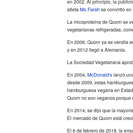
en 2002. Al principio, la publi
atleta
Mo Farah
se convirtió en
La micoproteína de Quorn se ve
vegetarianas refrigeradas, com
En 2006, Quorn ya se vendía e
y en 2012 llegó a Alemania.
La Sociedad Vegetariana aprob
En 2004,
McDonald's
lanzó una
desde 2009, estas hamburgues
hamburguesa vegana en Estados
Quorn no son veganos porque co
En 2014, se dijo que la mayor
El mercado de Quorn está crec
El 6 de febrero de 2018, la em