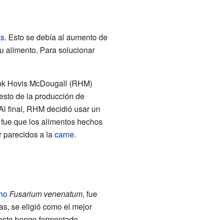
as
. Esto se debía al aumento de
u alimento. Para solucionar
ank Hovis McDougall (RHM)
esto de la producción de
Al final, RHM decidió usar un
 fue que los alimentos hechos
r parecidos a la
carne
.
ho
Fusarium venenatum
, fue
, se eligió como el mejor
 este hongo fermentado.