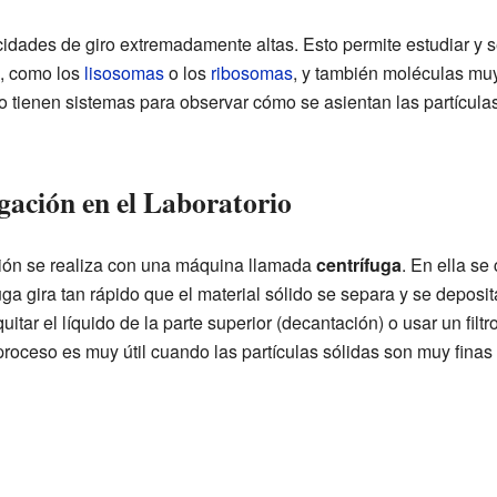
cidades de giro extremadamente altas. Esto permite estudiar y 
s, como los
lisosomas
o los
ribosomas
, y también moléculas m
tienen sistemas para observar cómo se asientan las partícula
gación en el Laboratorio
ación se realiza con una máquina llamada
centrífuga
. En ella s
uga gira tan rápido que el material sólido se separa y se deposi
itar el líquido de la parte superior (decantación) o usar un filtro
roceso es muy útil cuando las partículas sólidas son muy finas 