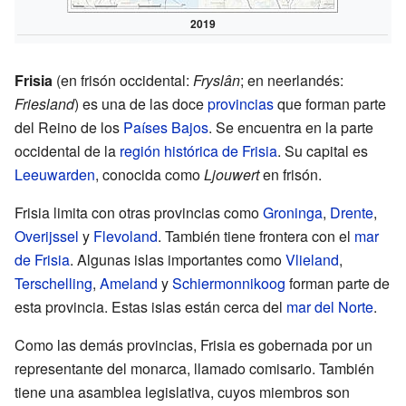
2019
Frisia
(en frisón occidental:
Fryslân
; en neerlandés:
Friesland
) es una de las doce
provincias
que forman parte
del Reino de los
Países Bajos
. Se encuentra en la parte
occidental de la
región histórica de Frisia
. Su capital es
Leeuwarden
, conocida como
Ljouwert
en frisón.
Frisia limita con otras provincias como
Groninga
,
Drente
,
Overijssel
y
Flevoland
. También tiene frontera con el
mar
de Frisia
. Algunas islas importantes como
Vlieland
,
Terschelling
,
Ameland
y
Schiermonnikoog
forman parte de
esta provincia. Estas islas están cerca del
mar del Norte
.
Como las demás provincias, Frisia es gobernada por un
representante del monarca, llamado comisario. También
tiene una asamblea legislativa, cuyos miembros son