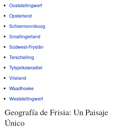
Ooststellingwerf
Opsterland
Schiermonnikoog
Smallingerland
Súdwest-Fryslân
Terschelling
Tytsjerksteradiel
Vlieland
Waadhoeke
Weststellingwerf
Geografía de Frisia: Un Paisaje
Único