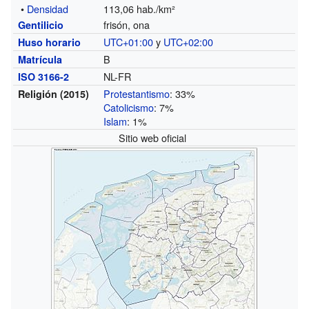
•
Densidad
113,06 hab./km²
frisón, ona
Gentilicio
UTC+01:00
y
UTC+02:00
Huso horario
B
Matrícula
NL-FR
ISO 3166-2
Protestantismo
: 33%
Religión (2015)
Catolicismo
: 7%
Islam
: 1%
Sitio web oficial