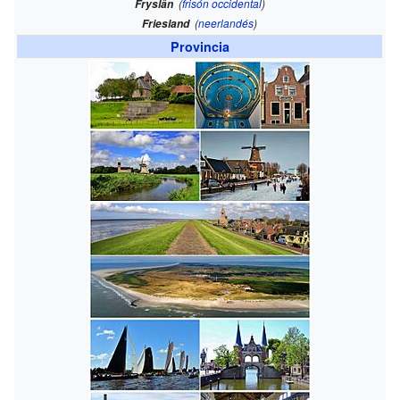
(
frisón occidental
)
Fryslân
(
neerlandés
)
Friesland
Provincia