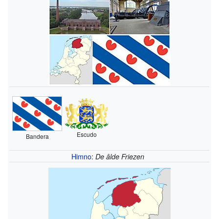
Escudo
Bandera
Himno
:
De âlde Friezen