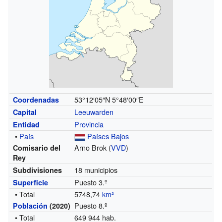
53°12′05″N
5°48′00″E
Coordenadas
Leeuwarden
Capital
Provincia
Entidad
•
País
Países Bajos
Arno Brok (
VVD
)
Comisario del
Rey
18 municipios
Subdivisiones
Puesto 3.º
Superficie
• Total
5748,74
km²
Puesto 8.º
Población
(2020)
• Total
649 944 hab.