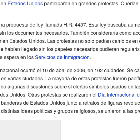
s en
Estados Unidos
participaron en grandes protestas. Querían
una propuesta de ley llamada H.R. 4437. Esta ley buscaba aume
 sin los documentos necesarios. También consideraría como acc
 en Estados Unidos. Las protestas no solo pedían cambios en 
e habían llegado sin los papeles necesarios pudieran regulariz
de espera en los
Servicios de Inmigración
.
nacional ocurrió el 10 de abril de 2006, en 102 ciudades. Se ca
en varias ciudades. La mayoría de estas protestas fueron pacíf
bo algunas discusiones sobre si ciertos símbolos usados en las
ados Unidos. Otras protestas se realizaron el
Día Internacional 
banderas de Estados Unidos junto a retratos de figuras revoluc
stintas ideas políticas y grupos religiosos, se unieron a las pr