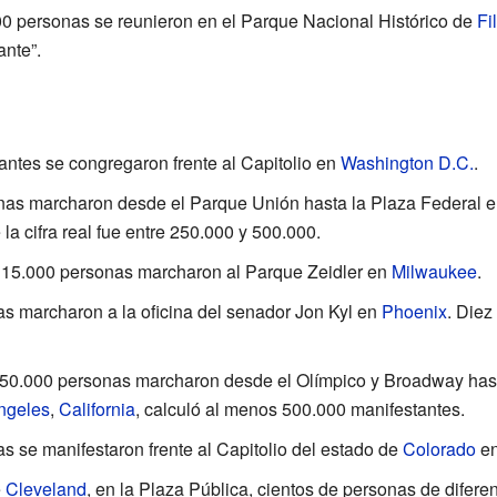
00 personas se reunieron en el Parque Nacional Histórico de
Fi
ante”.
antes se congregaron frente al Capitolio en
Washington D.C.
.
nas marcharon desde el Parque Unión hasta la Plaza Federal 
a cifra real fue entre 250.000 y 500.000.
y 15.000 personas marcharon al Parque Zeidler en
Milwaukee
.
as marcharon a la oficina del senador Jon Kyl en
Phoenix
. Diez
750.000 personas marcharon desde el Olímpico y Broadway has
ngeles
,
California
, calculó al menos 500.000 manifestantes.
s se manifestaron frente al Capitolio del estado de
Colorado
e
e
Cleveland
, en la Plaza Pública, cientos de personas de difer