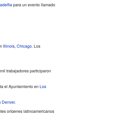
ladelfia
para un evento llamado
en
Illinois
,
Chicago
. Los
 mil trabajadores participaron
ta el Ayuntamiento en
Los
n
Denver
.
entes orígenes latinoamericanos