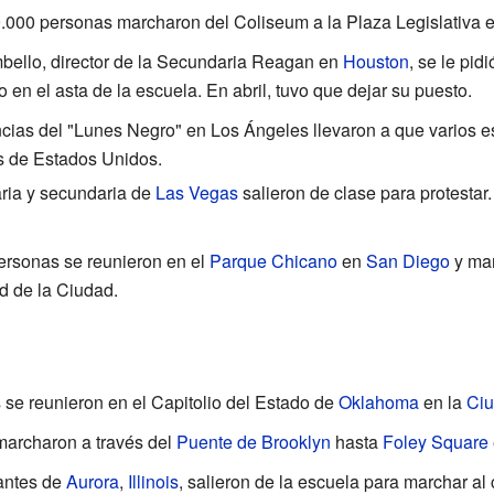
 9.000 personas marcharon del Coliseum a la Plaza Legislativa 
bello, director de la Secundaria Reagan en
Houston
, se le pid
en el asta de la escuela. En abril, tuvo que dejar su puesto.
cias del "Lunes Negro" en Los Ángeles llevaron a que varios e
s de Estados Unidos.
aria y secundaria de
Las Vegas
salieron de clase para protestar
rsonas se reunieron en el
Parque Chicano
en
San Diego
y mar
d de la Ciudad.
 se reunieron en el Capitolio del Estado de
Oklahoma
en la
Ciu
marcharon a través del
Puente de Brooklyn
hasta
Foley Square
iantes de
Aurora
,
Illinois
, salieron de la escuela para marchar al 