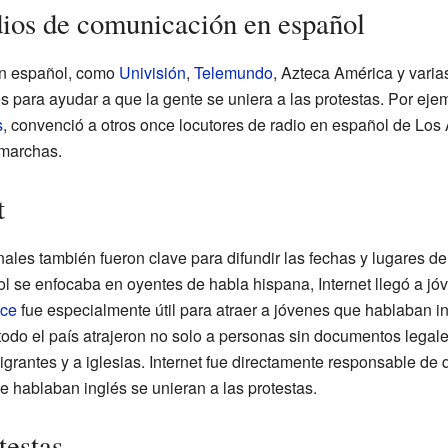
dios de comunicación en español
n español, como
Univisión
,
Telemundo
, Azteca América y varia
s para ayudar a que la gente se uniera a las protestas. Por eje
s
, convenció a otros once locutores de radio en español de Lo
 marchas.
t
ales también fueron clave para difundir las fechas y lugares de
ol se enfocaba en oyentes de habla hispana, Internet llegó a j
ce
fue especialmente útil para atraer a jóvenes que hablaban ing
odo el país atrajeron no solo a personas sin documentos legale
grantes y a iglesias. Internet fue directamente responsable de 
hablaban inglés se unieran a las protestas.
testas