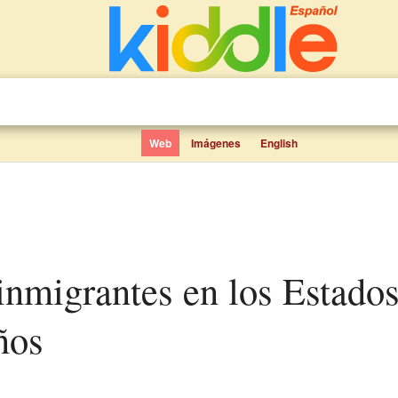
Web
Imágenes
English
ños