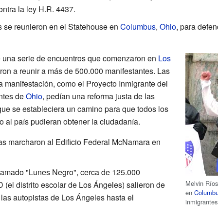
ontra la ley H.R. 4437.
s se reunieron en el Statehouse en
Columbus
,
Ohio
, para defen
de una serie de encuentros que comenzaron en
Los
aron a reunir a más de 500.000 manifestantes. Las
 manifestación, como el Proyecto Inmigrante del
antes de
Ohio
, pedían una reforma justa de las
que se estableciera un camino para que todos los
o al país pudieran obtener la ciudadanía.
as marcharon al Edificio Federal McNamara en
llamado "Lunes Negro", cerca de 125.000
Melvin Ríos
(el distrito escolar de Los Ángeles) salieron de
en
Columb
las autopistas de Los Ángeles hasta el
inmigrantes