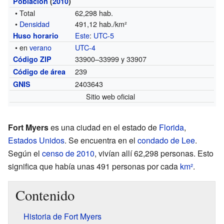
Población
(
2010
)
• Total
62,298 hab.
•
Densidad
491,12 hab./km²
Este
:
UTC-5
Huso horario
• en
verano
UTC-4
33900–33999 y 33907
Código ZIP
239
Código de área
2403643
GNIS
Sitio web oficial
Fort Myers
es una ciudad en el estado de
Florida
,
Estados Unidos
. Se encuentra en el
condado de Lee
.
Según el
censo de 2010
, vivían allí 62,298 personas. Esto
significa que había unas 491 personas por cada
km²
.
Contenido
Historia de Fort Myers