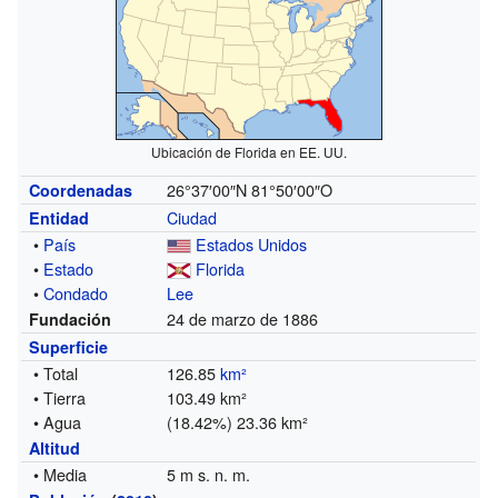
Ubicación de Florida en EE. UU.
26°37′00″N
81°50′00″O
Coordenadas
Ciudad
Entidad
•
País
Estados Unidos
•
Estado
Florida
•
Condado
Lee
24 de marzo de 1886
Fundación
Superficie
• Total
126.85
km²
• Tierra
103.49 km²
• Agua
(18.42%) 23.36 km²
Altitud
• Media
5 m s. n. m.