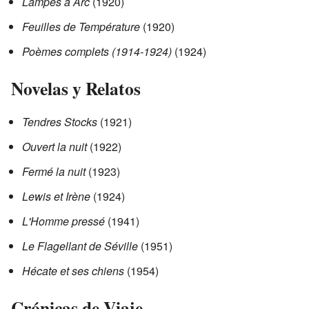
Lampes à Arc
(1920)
Feuilles de Température
(1920)
Poèmes complets (1914-1924)
(1924)
Novelas y Relatos
Tendres Stocks
(1921)
Ouvert la nuit
(1922)
Fermé la nuit
(1923)
Lewis et Irène
(1924)
L'Homme pressé
(1941)
Le Flagellant de Séville
(1951)
Hécate et ses chiens
(1954)
Crónicas de Viaje