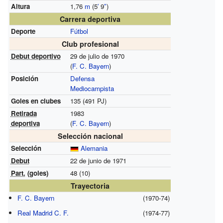
Altura
1,76
m
(5
′
9
″
)
Carrera deportiva
Deporte
Fútbol
Club profesional
Debut deportivo
29 de julio de 1970
(
F. C. Bayern
)
Posición
Defensa
Mediocampista
Goles en clubes
135 (491 PJ)
Retirada
1983
deportiva
(
F. C. Bayern
)
Selección nacional
Selección
Alemania
Debut
22 de junio de 1971
Part.
(goles)
48 (10)
Trayectoria
F. C. Bayern
(1970-74)
Real Madrid C. F.
(1974-77)