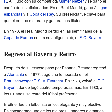
F.
. Allí jugó con su compatriota
Günter Netzer
y se ganó el
cariño de los aficionados. En el Real Madrid, ganó 2
Ligas
españolas
y 1
Copa del Rey
. Su presencia fue clave para
que el equipo mejorara y ganara más títulos.
En 1976, el Real Madrid perdió en las semifinales de la
Copa de Europa
contra su antiguo club, el
F. C. Bayern
.
Regreso al Bayern y Retiro
Después de su exitoso paso por España, Breitner regresó
a
Alemania
en 1977. Jugó una temporada en el
Braunschweiger T. S. V. Eintracht
. En 1978, volvió al
F. C.
Bayern
, donde jugó cuatro temporadas más. En 1983, a
los 31 años, se retiró del fútbol profesional.
Breitner fue un futbolista único, elegante y muy efectivo.
Es considerado uno de los mejores jugadores alemanes