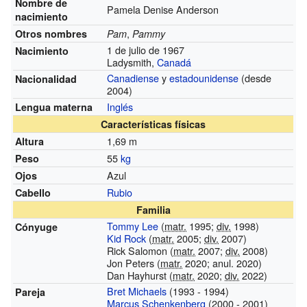
Nombre de
Pamela Denise Anderson
nacimiento
,
Otros nombres
Pam
Pammy
1 de julio de 1967
Nacimiento
Ladysmith,
Canadá
Canadiense
y
estadounidense
(desde
Nacionalidad
2004)
Inglés
Lengua materna
Características físicas
1,69 m
Altura
55
kg
Peso
Azul
Ojos
Rubio
Cabello
Familia
Tommy Lee
(
matr.
1995;
div.
1998)
Cónyuge
Kid Rock
(
matr.
2005;
div.
2007)
Rick Salomon (
matr.
2007;
div.
2008)
Jon Peters (
matr.
2020; anul. 2020)
Dan Hayhurst (
matr.
2020;
div.
2022)
Bret Michaels
(1993 - 1994)
Pareja
Marcus Schenkenberg
(2000 - 2001)