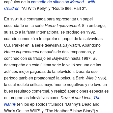
capítulos de la
comedia de situación
Married... with
Children
, "Al With Kelly" y "Route 666: Part 2".
En 1991 fue contratada para representar un papel
secundario en la serie
Home Improvement
. Sin embargo,
su salto a la fama internacional se produjo en 1992,
cuando comenzó a interpretar el papel de la salvavidas
C.J. Parker en la serie televisiva
Baywatch
. Abandonó
Home Improvement
después de dos temporadas, y
continuó con su trabajo en
Baywatch
hasta 1997. Su
desempeño en esta última serie le valió ser una de las
actrices mejor pagadas de la televisión. Durante ese
período también protagonizó la película
Barb Wire
(1996),
la cual recibió críticas mayormente negativas y no tuvo un
buen resultado comercial, y realizó apariciones especiales
en programas televisivos como
Days of our Lives
,
The
Nanny
(en los episodios titulados "Danny's Dead and
Who's Got the Will?" y "The Heather Biblow Story") y