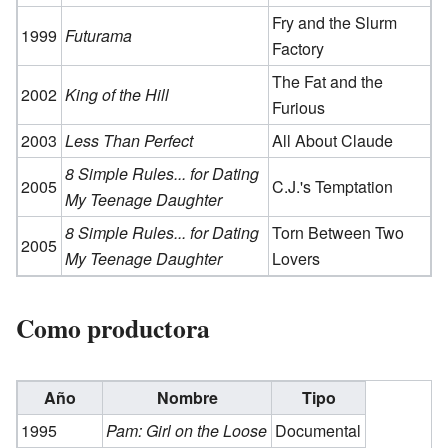
Fry and the Slurm
1999
Futurama
Factory
The Fat and the
2002
King of the Hill
Furious
2003
Less Than Perfect
All About Claude
8 Simple Rules... for Dating
2005
C.J.'s Temptation
My Teenage Daughter
8 Simple Rules... for Dating
Torn Between Two
2005
My Teenage Daughter
Lovers
Como productora
Año
Nombre
Tipo
1995
Pam: Girl on the Loose
Documental