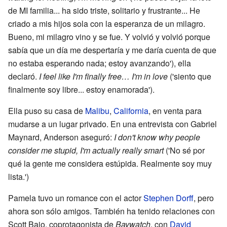
de MI familia... ha sido triste, solitario y frustrante... He
criado a mis hijos sola con la esperanza de un milagro.
Bueno, mi milagro vino y se fue. Y volvió y volvió porque
sabía que un día me despertaría y me daría cuenta de que
no estaba esperando nada; estoy avanzando'), ella
declaró.
I feel like I'm finally free… I'm in love
('siento que
finalmente soy libre... estoy enamorada').
Ella puso su casa de
Malibu
,
California
, en venta para
mudarse a un lugar privado. En una entrevista con Gabriel
Maynard, Anderson aseguró:
I don't know why people
consider me stupid, I'm actually really smart
('No sé por
qué la gente me considera estúpida. Realmente soy muy
lista.')
Pamela tuvo un romance con el actor
Stephen Dorff
, pero
ahora son sólo amigos. También ha tenido relaciones con
Scott Baio, coprotagonista de
Baywatch
, con
David