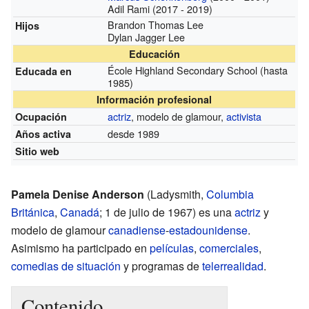
Adil Rami (2017 - 2019)
Brandon Thomas Lee
Hijos
Dylan Jagger Lee
Educación
École Highland Secondary School
(hasta
Educada en
1985)
Información profesional
actriz
, modelo de glamour,
activista
Ocupación
desde 1989
Años activa
Sitio web
Pamela Denise Anderson
(Ladysmith,
Columbia
Británica
,
Canadá
; 1 de julio de 1967) es una
actriz
y
modelo de glamour
canadiense
-
estadounidense
.
Asimismo ha participado en
películas
,
comerciales
,
comedias de situación
y programas de
telerrealidad
.
Contenido