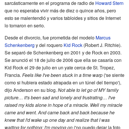
sarcásticamente en el programa de radio de
Howard Stern
que no esperaba vivir más de diez o quince años, pero
esto se malentendió y varios tabloides y sitios de Internet
lo tomaron en serio.
Desde el divorcio, fue prometida del modelo
Marcus
Schenkenberg
y del roquero
Kid Rock
(Robert J. Ritchie).
Se separó de Schenkenberg en 2001 y de Rock en 2003.
Se anunció el 18 de julio de 2006 que ella se casaría con
Kid Rock el 29 de julio en un yate cerca de St. Tropez,
Francia.
Feels like I've been stuck in a time warp
('se siente
como si hubiera estado atrapada en un túnel del tiempo'),
dijo Anderson en su blog.
Not able to let go of MY family
picture… it's been sad and lonely and frustrating… I've
raised my kids alone in hope of a miracle. Well my miracle
came and went. And came back and back because he
knew that I'd wake up one day and realize that I was
waiting for nothing; I'm moving on
('no puedo dejar la foto