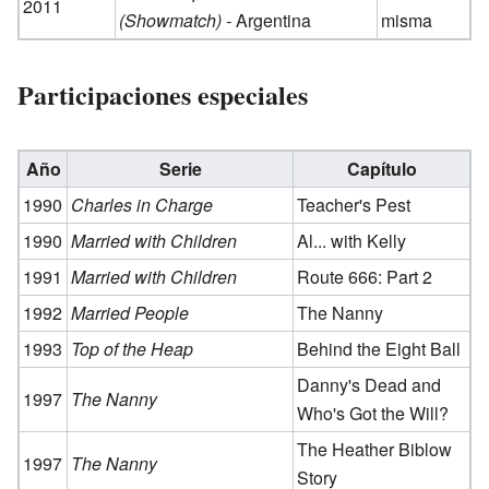
2011
(Showmatch) -
Argentina
misma
Participaciones especiales
Año
Serie
Capítulo
1990
Charles in Charge
Teacher's Pest
1990
Married with Children
Al... with Kelly
1991
Married with Children
Route 666: Part 2
1992
Married People
The Nanny
1993
Top of the Heap
Behind the Eight Ball
Danny's Dead and
1997
The Nanny
Who's Got the Will?
The Heather Biblow
1997
The Nanny
Story