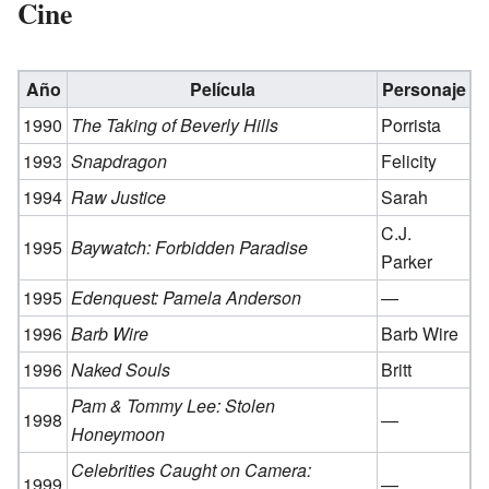
Cine
Año
Película
Personaje
1990
The Taking of Beverly Hills
Porrista
1993
Snapdragon
Felicity
1994
Raw Justice
Sarah
C.J.
1995
Baywatch: Forbidden Paradise
Parker
1995
Edenquest: Pamela Anderson
—
1996
Barb Wire
Barb Wire
1996
Naked Souls
Britt
Pam & Tommy Lee: Stolen
1998
—
Honeymoon
Celebrities Caught on Camera:
1999
—