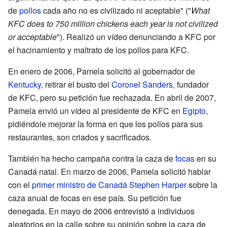
de
pollos
cada año no es civilizado ni aceptable" ("
What
KFC does to 750 million chickens each year is not civilized
or acceptable
"). Realizó un vídeo denunciando a KFC por
el hacinamiento y maltrato de los pollos para KFC.
En enero de 2006, Pamela solicitó al gobernador de
Kentucky
, retirar el busto del
Coronel Sanders
, fundador
de KFC, pero su petición fue rechazada. En abril de 2007,
Pamela envió un vídeo al presidente de KFC en
Egipto
,
pidiéndole mejorar la forma en que los pollos para sus
restaurantes, son criados y sacrificados.
También ha hecho campaña contra la caza de
focas
en su
Canadá natal. En marzo de 2006, Pamela solicitó hablar
con el
primer ministro de Canadá
Stephen Harper
sobre la
caza anual de focas en ese país. Su petición fue
denegada. En mayo de 2006 entrevistó a individuos
aleatorios en la calle sobre su opinión sobre la caza de