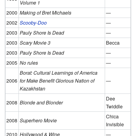
Volume 1
2000
Making of Bret Michaels
—
2002
Scooby-Doo
—
2003
Pauly Shore Is Dead
—
2003
Scary Movie 3
Becca
2003
Pauly Shore Is Dead
—
2005
No rules
—
Borat: Cultural Learnings of America
2006
for Make Benefit Glorious Nation of
—
Kazakhstan
Dee
2008
Blonde and Blonder
Twiddle
Chica
2008
Superhero Movie
Invisible
2010
Hollywood & Wine
—