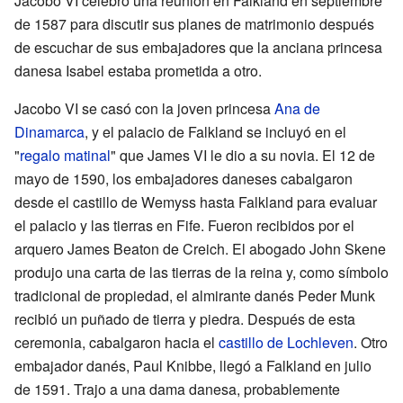
Jacobo VI celebró una reunión en Falkland en septiembre
de 1587 para discutir sus planes de matrimonio después
de escuchar de sus embajadores que la anciana princesa
danesa Isabel estaba prometida a otro.
Jacobo VI se casó con la joven princesa
Ana de
Dinamarca
, y el palacio de Falkland se incluyó en el
"
regalo matinal
" que James VI le dio a su novia. El 12 de
mayo de 1590, los embajadores daneses cabalgaron
desde el castillo de Wemyss hasta Falkland para evaluar
el palacio y las tierras en Fife. Fueron recibidos por el
arquero James Beaton de Creich. El abogado John Skene
produjo una carta de las tierras de la reina y, como símbolo
tradicional de propiedad, el almirante danés Peder Munk
recibió un puñado de tierra y piedra. Después de esta
ceremonia, cabalgaron hacia el
castillo de Lochleven
. Otro
embajador danés, Paul Knibbe, llegó a Falkland en julio
de 1591. Trajo a una dama danesa, probablemente