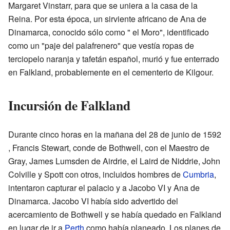
Margaret Vinstarr, para que se uniera a la casa de la
Reina. Por esta época, un sirviente africano de Ana de
Dinamarca, conocido sólo como " el Moro", identificado
como un "paje del palafrenero" que vestía ropas de
terciopelo naranja y tafetán español, murió y fue enterrado
en Falkland, probablemente en el cementerio de Kilgour.
Incursión de Falkland
Durante cinco horas en la mañana del 28 de junio de 1592
, Francis Stewart, conde de Bothwell, con el Maestro de
Gray, James Lumsden de Airdrie, el Laird de Niddrie, John
Colville y Spott con otros, incluidos hombres de
Cumbria
,
intentaron capturar el palacio y a Jacobo VI y Ana de
Dinamarca. Jacobo VI había sido advertido del
acercamiento de Bothwell y se había quedado en Falkland
en lugar de ir a
Perth
como había planeado. Los planes de