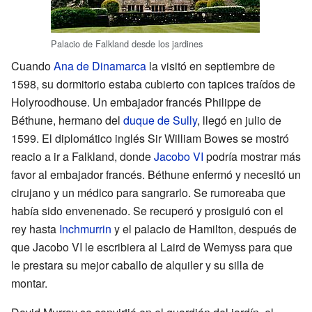
Palacio de Falkland desde los jardines
Cuando
Ana de Dinamarca
la visitó en septiembre de
1598, su dormitorio estaba cubierto con tapices traídos de
Holyroodhouse. Un embajador francés Philippe de
Béthune, hermano del
duque de Sully
, llegó en julio de
1599. El diplomático inglés Sir William Bowes se mostró
reacio a ir a Falkland, donde
Jacobo VI
podría mostrar más
favor al embajador francés. Béthune enfermó y necesitó un
cirujano y un médico para sangrarlo. Se rumoreaba que
había sido envenenado. Se recuperó y prosiguió con el
rey hasta
Inchmurrin
y el palacio de Hamilton, después de
que Jacobo VI le escribiera al Laird de Wemyss para que
le prestara su mejor caballo de alquiler y su silla de
montar.