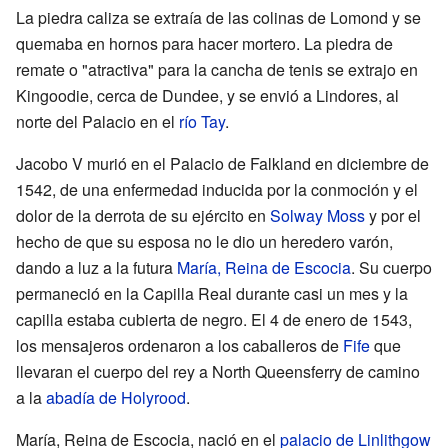
La piedra caliza se extraía de las colinas de Lomond y se
quemaba en hornos para hacer mortero. La piedra de
remate o "atractiva" para la cancha de tenis se extrajo en
Kingoodie, cerca de Dundee, y se envió a Lindores, al
norte del Palacio en el
río Tay
.
Jacobo V murió en el Palacio de Falkland en diciembre de
1542, de una enfermedad inducida por la conmoción y el
dolor de la derrota de su ejército en
Solway Moss
y por el
hecho de que su esposa no le dio un heredero varón,
dando a luz a la futura
María, Reina de Escocia
. Su cuerpo
permaneció en la Capilla Real durante casi un mes y la
capilla estaba cubierta de negro. El 4 de enero de 1543,
los mensajeros ordenaron a los caballeros de
Fife
que
llevaran el cuerpo del rey a North Queensferry de camino
a la
abadía de Holyrood
.
María, Reina de Escocia, nació en el
palacio de Linlithgow