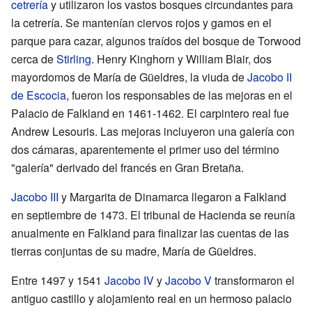
cetrería
y utilizaron los vastos bosques circundantes para
la cetrería. Se mantenían ciervos rojos y gamos en el
parque para cazar, algunos traídos del bosque de Torwood
cerca de
Stirling
. Henry Kinghorn y William Blair, dos
mayordomos de María de Güeldres, la viuda de
Jacobo II
de Escocia
, fueron los responsables de las mejoras en el
Palacio de Falkland en 1461-1462. El carpintero real fue
Andrew Lesouris. Las mejoras incluyeron una galería con
dos cámaras, aparentemente el primer uso del término
"galería" derivado del francés en Gran Bretaña.
Jacobo III
y Margarita de Dinamarca llegaron a Falkland
en septiembre de 1473. El tribunal de Hacienda se reunía
anualmente en Falkland para finalizar las cuentas de las
tierras conjuntas de su madre, María de Güeldres.
Entre 1497 y 1541
Jacobo IV
y
Jacobo V
transformaron el
antiguo castillo y alojamiento real en un hermoso palacio