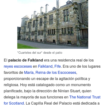
"Cuarteles del sur" desde el patio
El
palacio de Falkland
era una residencia real de los
reyes escoceses
en
Falkland
,
Fife
. Era uno de los lugares
favoritos de
María, Reina de los Escoceses
,
proporcionando un escape de la agitación política y
religiosa. Hoy está catalogado como un monumento
planificado, bajo la dirección de Ninian Stuart, quien
delega la mayoría de sus funciones en
The National Trust
for Scotland
. La Capilla Real del Palacio está dedicada a