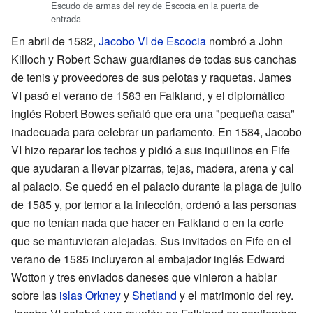
Escudo de armas del rey de Escocia en la puerta de
entrada
En abril de 1582,
Jacobo VI de Escocia
nombró a John
Killoch y Robert Schaw guardianes de todas sus canchas
de tenis y proveedores de sus pelotas y raquetas. James
VI pasó el verano de 1583 en Falkland, y el diplomático
inglés Robert Bowes señaló que era una "pequeña casa"
inadecuada para celebrar un parlamento. En 1584, Jacobo
VI hizo reparar los techos y pidió a sus inquilinos en Fife
que ayudaran a llevar pizarras, tejas, madera, arena y cal
al palacio. Se quedó en el palacio durante la plaga de julio
de 1585 y, por temor a la infección, ordenó a las personas
que no tenían nada que hacer en Falkland o en la corte
que se mantuvieran alejadas. Sus invitados en Fife en el
verano de 1585 incluyeron al embajador inglés Edward
Wotton y tres enviados daneses que vinieron a hablar
sobre las
islas Orkney
y
Shetland
y el matrimonio del rey.