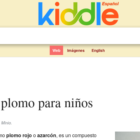
Web
Imágenes
English
e plomo para niños
 Minio.
omo
plomo rojo
o
azarcón
, es un compuesto