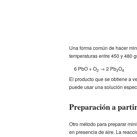
Una forma común de hacer minio
temperaturas entre 450 y 480 g
6 PbO + O
→ 2 Pb
O
2
3
4
El producto que se obtiene a ve
puede usar una solución especi
Preparación a parti
Otro método para preparar min
en presencia de aire. La reacci