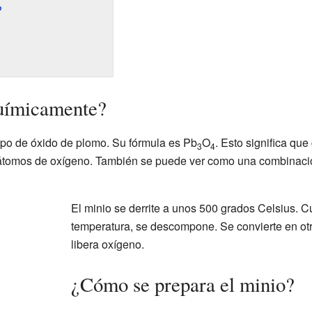
?
químicamente?
ipo de óxido de plomo. Su fórmula es Pb
O
. Esto significa qu
3
4
 átomos de oxígeno. También se puede ver como una combinaci
El minio se derrite a unos 500 grados Celsius. C
temperatura, se descompone. Se convierte en otr
libera oxígeno.
¿Cómo se prepara el minio?