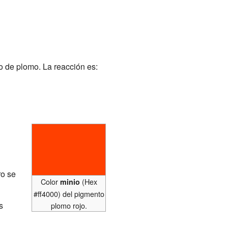
 de plomo. La reacción es:
ro se
Color
(Hex
minio
#ff4000) del pigmento
s
plomo rojo.