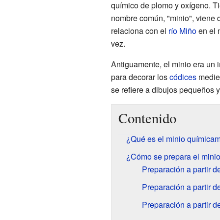
químico de plomo y oxígeno. Ti
nombre común, "minio", viene d
relaciona con el
río Miño
en el 
vez.
Antiguamente, el minio era un i
para decorar los
códices
mediev
se refiere a dibujos pequeños y
Contenido
¿Qué es el minio química
¿Cómo se prepara el mini
Preparación a partir d
Preparación a partir 
Preparación a partir 