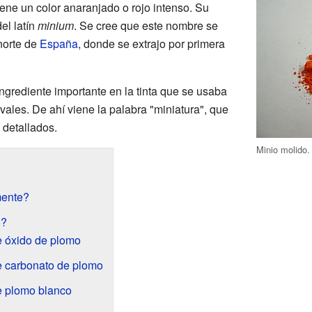
ene un color anaranjado o rojo intenso. Su
el latín
minium
. Se cree que este nombre se
norte de
España
, donde se extrajo por primera
ngrediente importante en la tinta que se usaba
ales. De ahí viene la palabra "miniatura", que
 detallados.
Minio molido.
mente?
o?
e óxido de plomo
de carbonato de plomo
de plomo blanco