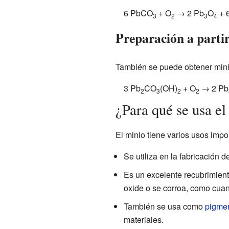
6 PbCO
+ O
→ 2 Pb
O
+ 
3
2
3
4
Preparación a parti
También se puede obtener mini
3 Pb
CO
(OH)
+ O
→ 2 Pb
2
3
2
2
¿Para qué se usa el
El minio tiene varios usos impo
Se utiliza en la fabricación d
Es un excelente recubrimiento
oxide o se corroa, como cuan
También se usa como
pigme
materiales.