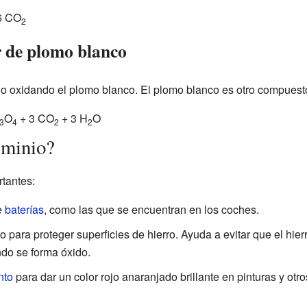
6 CO
2
r de plomo blanco
o oxidando el plomo blanco. El plomo blanco es otro compuesto
O
+ 3 CO
+ 3 H
O
3
4
2
2
 minio?
rtantes:
e
baterías
, como las que se encuentran en los coches.
 para proteger superficies de hierro. Ayuda a evitar que el hier
do se forma óxido.
nto
para dar un color rojo anaranjado brillante en pinturas y otro