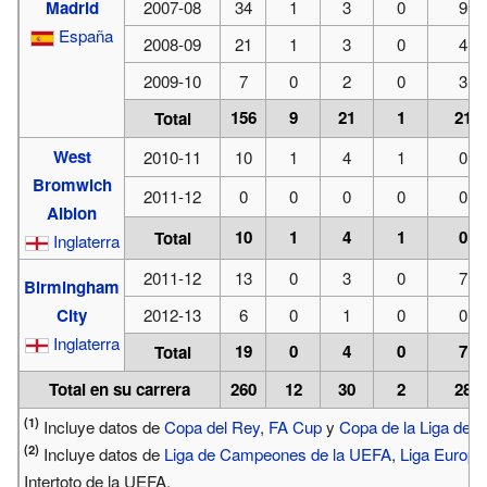
Madrid
2007-08
34
1
3
0
9
España
2008-09
21
1
3
0
4
2009-10
7
0
2
0
3
156
9
21
1
21
Total
West
2010-11
10
1
4
1
0
Bromwich
2011-12
0
0
0
0
0
Albion
10
1
4
1
0
Total
Inglaterra
2011-12
13
0
3
0
7
Birmingham
City
2012-13
6
0
1
0
0
Inglaterra
19
0
4
0
7
Total
Total en su carrera
260
12
30
2
28
(1)
Incluye datos de
Copa del Rey
,
FA Cup
y
Copa de la Liga de In
(2)
Incluye datos de
Liga de Campeones de la UEFA
,
Liga Europa
Intertoto de la UEFA.