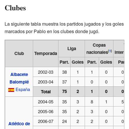
Clubes
La siguiente tabla muestra los partidos jugados y los goles
marcados por Pablo en los clubes donde jugó.
Copas
To
Liga
(
1
)
nacionales
interna
Club
Temporada
Part.
Goles
Part.
Goles
Part.
2002-03
38
1
1
0
0
Albacete
Balompié
2003-04
37
1
0
0
0
España
75
2
1
0
0
Total
2004-05
35
3
8
1
5
2005-06
35
2
3
0
0
2006-07
24
2
2
0
0
Atlético de