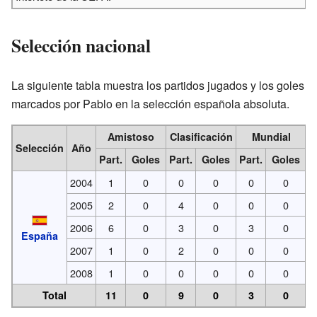
Selección nacional
La siguiente tabla muestra los partidos jugados y los goles
marcados por Pablo en la selección española absoluta.
Amistoso
Clasificación
Mundial
Selección
Año
Part.
Goles
Part.
Goles
Part.
Goles
P
2004
1
0
0
0
0
0
2005
2
0
4
0
0
0
2006
6
0
3
0
3
0
España
2007
1
0
2
0
0
0
2008
1
0
0
0
0
0
Total
11
0
9
0
3
0