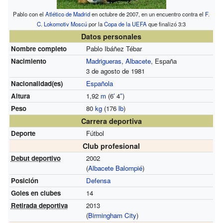
Pablo con el
Atlético de Madrid
en octubre de 2007, en un encuentro contra el
F.
C. Lokomotiv Moscú
por la
Copa de la UEFA
que finalizó 3:3
Datos personales
Nombre completo
Pablo Ibáñez Tébar
Nacimiento
Madrigueras
,
Albacete
, España
3 de agosto de 1981
Nacionalidad(es)
Española
Altura
1,92
m
(6
′
4
″
)
Peso
80
kg
(176
lb
)
Carrera deportiva
Deporte
Fútbol
Club profesional
Debut deportivo
2002
(
Albacete Balompié
)
Posición
Defensa
Goles en clubes
14
Retirada deportiva
2013
(
Birmingham City
)