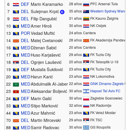
6
DEF
Marin Karamarko
28 años
PFC Arsenal Tula
7
DEL
Sulejman Krpić
35 años
Western Sydney Wander
9
DEL
Filip Dangubić
31 años
FK Kauno Žalgiris
10
MED
Amer Hiroš
30 años
NK Osijek
13
POR
Vedad Muftić
24 años
Cantera
14
DEL
Matej Cvetanoski
28 años
FK Akademija Pandev
16
MED
Dženan Šabić
20 años
Cantera
17
MED
Huso Karjašević
29 años
FK Tuzla City
18
DEL
Ognjen Laušević
20 años
FK Teleoptik U-19
19
DEF
Mustafa Šukilović
23 años
FK Tuzla City
20
MED
Harun Karić
23 años
NK Lokomotiva
22
MED
Abdulmalik Al-Jaber
22 años
GNK Dinamo Zagreb
U-
23
MED
Aleksandar Boljević
30 años
Hapoel Tel Aviv FC
24
DEF
Marin Galić
30 años
Zaglebie Sosnowiec
33
MED
Stipo Marković
32 años
NK Radomlje
44
MED
Azur Mahmić
23 años
FK Velež Mostar
70
DEL
Martin Mircevski
29 años
FK TSC
88
MED
Samir Radovac
30 años
GS Ilioupolis