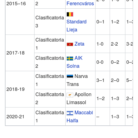
2015–16
2
Ferencváros
Clasificatoria
Standard
0–1
1–2
1–3
3
Lieja
Clasificatoria
Zeta
1-0
2-2
3-2
1
2017-18
Clasificatoria
AIK
0-0
0–2
0–2
2
Solna
Clasificatoria
Narva
3–1
2–0
5–1
1
Trans
2018-19
Clasificatoria
Apollon
1–2
1–3
2–5
2
Limassol
Clasificatoria
Maccabi
2020-21
–
1–3
1–3
1
Haifa