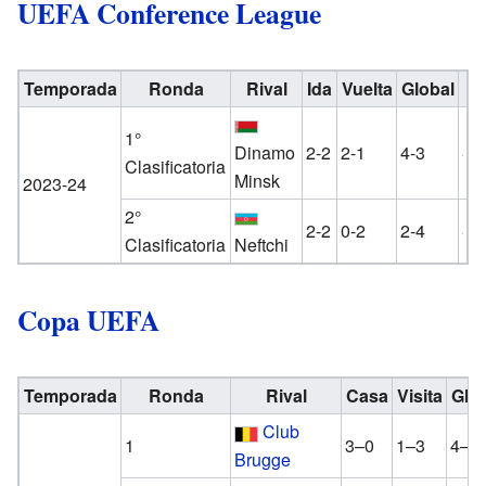
UEFA Conference League
Temporada
Ronda
Rival
Ida
Vuelta
Global
1°
Dinamo
2-2
2-1
4-3
Clasificatoria
Minsk
2023-24
2°
2-2
0-2
2-4
Clasificatoria
Neftchi
Copa UEFA
Temporada
Ronda
Rival
Casa
Visita
Glo
Club
1
3–0
1–3
4–3
Brugge