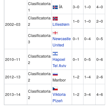
Clasificatoria
ÍA
3–0
1–0
4–0
1
Clasificatoria
1–0
1–0
2–0
2002–03
2
Lillestrøm
Clasificatoria
Newcastle
0–1
0–4
0–5
3
United
Clasificatoria
2010–11
Hapoel
0–1
0–5
0–6
2
Tel Aviv
Clasificatoria
2012–13
1–2
1–4
2–6
2
Maribor
Clasificatoria
2013–14
Viktoria
1–2
3–4
4–6
2
Plzeň