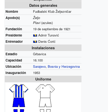
Datos generales
Nombre
Fudbalski Klub Željezničar
Apodo(s)
Željo
Plavi
(azules)
Fundación
19 de septiembre de 1921
Presidente
Admir Tunović
Entrenador
Denis Ćorić
Instalaciones
Estadio
Grbavica
Capacidad
16.100
Ubicación
Sarajevo
,
Bosnia y Herzegovina
Inauguración
1953
Uniforme