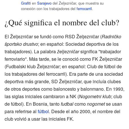
Grafiti
en
Sarajevo
del Željezničar, que muestra su
conexión con los trabajadores del
ferrocarril
.
¿Qué significa el nombre del club?
El Željezničar se fundó como RSD Željezničar (
Radničko
športsko drustvo
; en español: Sociedad deportiva de los
trabajadores). La palabra
željezničar
significa "trabajador
ferroviario". Más tarde, se le conoció como FK Željezničar
(Fudbalski klub Željezničar; en español: Club de fútbol de
los trabajadores del ferrocarril). Era parte de una sociedad
deportiva más grande, SD Željezničar, que incluía clubes
de otros deportes como baloncesto y balonmano. En 1993,
las siglas iniciales cambiaron a NK (
Nogometni klub
; club
de fútbol). En Bosnia, tanto
fudbal
como
nogomet
se usan
para referirse al
fútbol
. Desde el año 2000, el nombre del
club volvió a usar las iniciales FK.