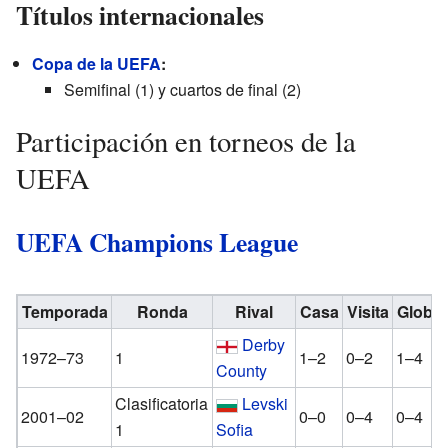
Títulos internacionales
Copa de la UEFA
:
Semifinal (1) y cuartos de final (2)
Participación en torneos de la
UEFA
UEFA Champions League
Temporada
Ronda
Rival
Casa
Visita
Global
Derby
1972–73
1
1–2
0–2
1–4
County
Clasificatoria
Levski
2001–02
0–0
0–4
0–4
1
Sofia