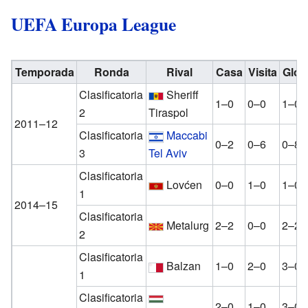
UEFA Europa League
Temporada
Ronda
Rival
Casa
Visita
Glob
Clasificatoria
Sheriff
1–0
0–0
1–0
2
Tiraspol
2011–12
Clasificatoria
Maccabi
0–2
0–6
0–8
3
Tel Aviv
Clasificatoria
Lovćen
0–0
1–0
1–0
1
2014–15
Clasificatoria
Metalurg
2–2
0–0
2–2
2
Clasificatoria
Balzan
1–0
2–0
3–0
1
Clasificatoria
2–0
1–0
3–0