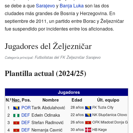
se debe a que
Sarajevo
y
Banja Luka
son las dos
ciudades más grandes de Bosnia y Herzegovina. En
septiembre de 2011, un partido entre Borac y Željezničar
fue suspendido por incidentes entre los aficionados.
Jugadores del Željezničar
Futbolistas del FK Željezničar Sarajevo
Categoría principal:
Plantilla actual (2024/25)
Jugadores
N.º
Nac.
Pos.
Nombre
Edad
Últ. equipo
1
POR
Tarik Abdulahović
28 años
FK Tuzla City
2
DEF
Edwin Odinaka
22 años
NK Stupčanica Olovo
3
DEF
Stefan Radinović
26 años
OFK Mladost Donja Gori
4
DEF
Nemanja Cavnić
30 años
HB Køge