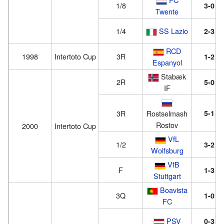
1/8
3-0
Twente
1/4
SS Lazio
2-3
RCD
1998
Intertoto Cup
3R
1-2
Espanyol
Stabæk
2R
5-0
IF
3R
Rostselmash
5-1
Rostov
2000
Intertoto Cup
VfL
1/2
3-2
Wolfsburg
VfB
F
1-3
Stuttgart
Boavista
3Q
1-0
FC
PSV
0-3