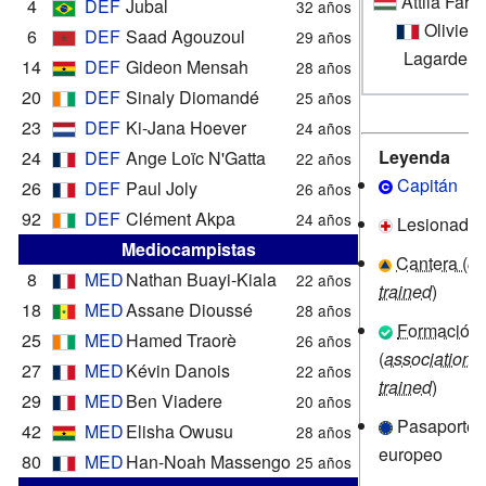
Attila Fark
4
DEF
Jubal
32 años
Olivier
6
DEF
Saad Agouzoul
29 años
Lagarde
14
DEF
Gideon Mensah
28 años
20
DEF
Sinaly Diomandé
25 años
23
DEF
Ki-Jana Hoever
24 años
Leyenda
24
DEF
Ange Loïc N'Gatta
22 años
Capitán
26
DEF
Paul Joly
26 años
92
DEF
Clément Akpa
24 años
Lesionado
Mediocampistas
Cantera (
cl
8
MED
Nathan Buayi-Kiala
22 años
trained
)
18
MED
Assane Dioussé
28 años
Formación
25
MED
Hamed Traorè
26 años
(
association-
27
MED
Kévin Danois
22 años
trained
)
29
MED
Ben Viadere
20 años
Pasaporte
42
MED
Elisha Owusu
28 años
europeo
80
MED
Han-Noah Massengo
25 años