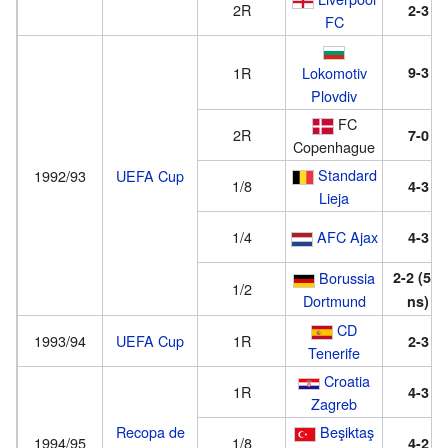
2R
2-3
FC
1R
Lokomotiv
9-3
Plovdiv
FC
2R
7-0
Copenhague
Standard
1992/93
UEFA Cup
1/8
4-3
Lieja
1/4
AFC Ajax
4-3
Borussia
2-2
(5-6
1/2
Dortmund
ns)
CD
1993/94
UEFA Cup
1R
2-3
Tenerife
Croatia
1R
4-3
Zagreb
Recopa de
Beşiktaş
1994/95
1/8
4-2