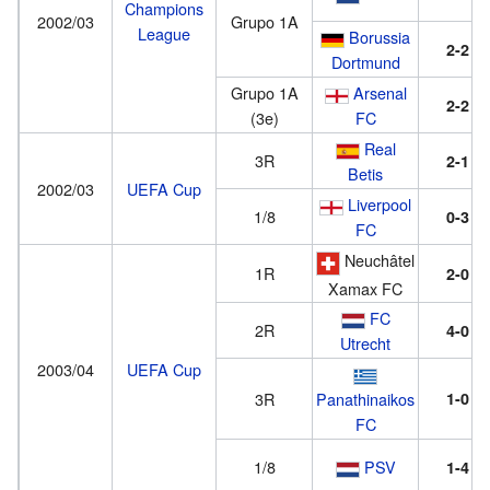
Champions
2002/03
Grupo 1A
League
Borussia
2-2
Dortmund
Grupo 1A
Arsenal
2-2
(3e)
FC
Real
3R
2-1
Betis
2002/03
UEFA Cup
Liverpool
1/8
0-3
FC
Neuchâtel
1R
2-0
Xamax FC
FC
2R
4-0
Utrecht
2003/04
UEFA Cup
3R
Panathinaikos
1-0
FC
1/8
PSV
1-4