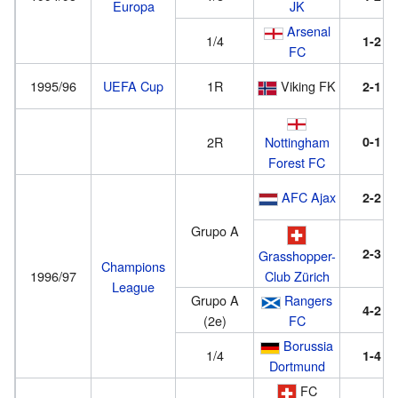
Europa
JK
Arsenal
1/4
1-2
FC
1995/96
UEFA Cup
1R
Viking FK
2-1
2R
Nottingham
0-1
Forest FC
AFC Ajax
2-2
Grupo A
2-3
Grasshopper-
Champions
Club Zürich
1996/97
League
Grupo A
Rangers
4-2
(2e)
FC
Borussia
1/4
1-4
Dortmund
FC