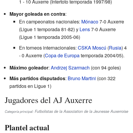
1 - 10 Auxerre (Intertoto temporada 1997/98)
Mayor goleada en contra
:
En campeonatos nacionales:
Mónaco
7-0 Auxerre
(Ligue 1 temporada 81-82) y
Lens
7-0 Auxerre
(Ligue 1 temporada 2005-06)
En torneos internacionales:
CSKA Moscú
(
Rusia
) 4
- 0 Auxerre (
Copa de Europa
temporada 2004/05).
Máximo goleador
:
Andrzej Szarmach
(con 94 goles)
Más partidos disputados
:
Bruno Martini
(con 322
partidos en Ligue 1)
Jugadores del AJ Auxerre
Futbolistas de la Association de la Jeunesse Auxerroise
Categoría principal:
Plantel actual