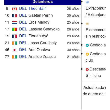
Delanteros
Extracomunita
9
DEL
Theo Bair
26 años
/ Extranjero
10
DEL
Gaëtan Perrin
30 años
11
DEL
Eros Maddy
25 años
17
DEL
Lassine Sinayoko
26 años
Extracomunita
19
DEL
Florian Ayé
sin restricción
29 años
21
DEL
Lasso Coulibaly
23 años
Cedido al c
45
DEL
Ado Onaiwu
30 años
Cedido a ot
77
DEL
Aristide Zossou
21 años
club
Descartado 
Sin ficha
Actualizado el
de enero del 2