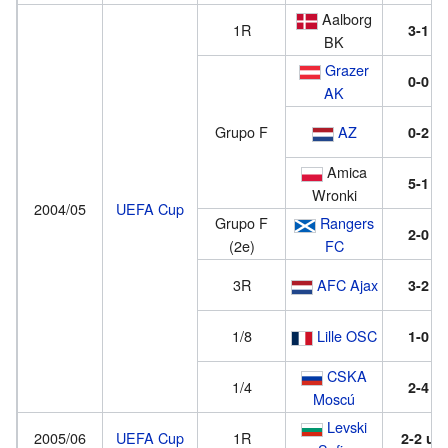
Aalborg
1R
3-1
BK
Grazer
0-0
AK
Grupo F
AZ
0-2
Amica
5-1
Wronki
2004/05
UEFA Cup
Grupo F
Rangers
2-0
(2e)
FC
3R
AFC Ajax
3-2
1/8
Lille OSC
1-0
CSKA
1/4
2-4
Moscú
Levski
2005/06
UEFA Cup
1R
2-2
u