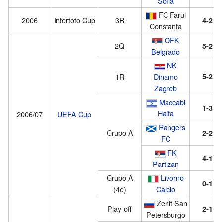
Sofia
FC Farul
2006
Intertoto Cup
3R
4-2
Constanța
OFK
2Q
5-2
Belgrado
NK
1R
Dinamo
5-2
Zagreb
Maccabi
1-3
Haifa
2006/07
UEFA Cup
Rangers
Grupo A
2-2
FC
FK
4-1
Partizan
Grupo A
Livorno
0-1
(4e)
Calcio
Zenit San
Play-off
2-1
Petersburgo