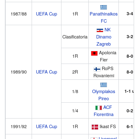
1987/88
UEFA Cup
1R
Panathinaikos
3-4
FC
NK
Clasificatoria
Dinamo
3-2
Zagreb
Apolonia
1R
8-0
Fier
RoPS
1989/90
UEFA Cup
2R
8-0
Rovaniemi
1/8
Olympiakos
1-1
u
Pireo
ACF
1/4
0-2
Fiorentina
1991/92
UEFA Cup
1R
Ikast FS
6-1
Liverpool