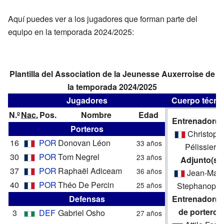
Aquí puedes ver a los jugadores que forman parte del
equipo en la temporada 2024/2025:
Plantilla del Association de la Jeunesse Auxerroise de
la temporada 2024/2025
Jugadores
Cuerpo técni
N.º
Nac.
Pos.
Nombre
Edad
Entrenador(e
Porteros
Christoph
16
POR
Donovan Léon
33 años
Pélissier
30
POR
Tom Negrel
23 años
Adjunto(s)
37
POR
Raphaël Adiceam
36 años
Jean-Mari
40
POR
Théo De Percin
25 años
Stephanopol
Defensas
Entrenador(e
de porteros
3
DEF
Gabriel Osho
27 años