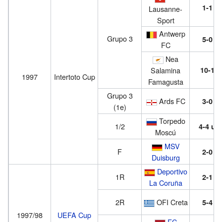
1-1
Lausanne-
Sport
Antwerp
Grupo 3
5-0
FC
Nea
Salamina
10-1
1997
Intertoto Cup
Famagusta
Grupo 3
Ards FC
3-0
(1e)
Torpedo
1/2
4-4
u
Moscú
MSV
F
2-0
Duisburg
Deportivo
1R
2-1
La Coruña
2R
OFI Creta
5-4
1997/98
UEFA Cup
FC