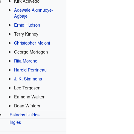
Kirk Acevedo
s
Adewale Akinnuoye-
Agbaje
Ernie Hudson
Terry Kinney
Christopher Meloni
George Morfogen
Rita Moreno
Harold Perrineau
J. K. Simmons
Lee Tergesen
Eamonn Walker
Dean Winters
Estados Unidos
n
Inglés