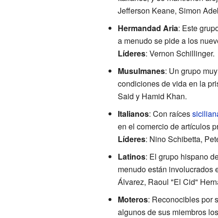
Jefferson Keane, Simon Adeb
Hermandad Aria
: Este grup
a menudo se pide a los nuev
Líderes
: Vernon Schillinger.
Musulmanes
: Un grupo muy
condiciones de vida en la pri
Said y Hamid Khan.
Italianos
: Con raíces
sicilia
en el comercio de artículos p
Líderes
: Nino Schibetta, Pe
Latinos
: El grupo hispano 
menudo están involucrados en 
Álvarez, Raoul "El Cid" Her
Moteros
: Reconocibles por 
algunos de sus miembros los 