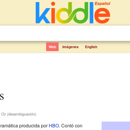
Web
Imágenes
English
s
e Oz (desambiguación).
 dramática producida por
HBO
. Contó con