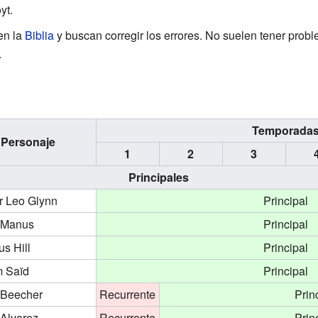
yt.
en la
Biblia
y buscan corregir los errores. No suelen tener prob
.
Temporada
Personaje
1
2
3
Principales
r Leo Glynn
Principal
cManus
Principal
s Hill
Principal
 Saïd
Principal
 Beecher
Recurrente
Prin
 Alvarez
Recurrente
Prin