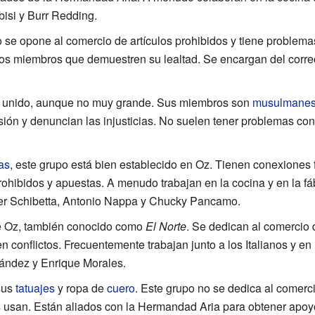
isi y Burr Redding.
o se opone al comercio de artículos prohibidos y tiene problema
os miembros que demuestren su lealtad. Se encargan del correo
 unido, aunque no muy grande. Sus miembros son
musulmane
sión y denuncian las injusticias. No suelen tener problemas co
nas
, este grupo está bien establecido en Oz. Tienen conexiones f
rohibidos y apuestas. A menudo trabajan en la cocina y en la fáb
ter Schibetta, Antonio Nappa y Chucky Pancamo.
de Oz, también conocido como
El Norte
. Se dedican al comercio d
conflictos. Frecuentemente trabajan junto a los Italianos y en
nández y Enrique Morales.
sus
tatuajes
y ropa de
cuero
. Este grupo no se dedica al comerci
usan. Están aliados con la Hermandad Aria para obtener apoyo