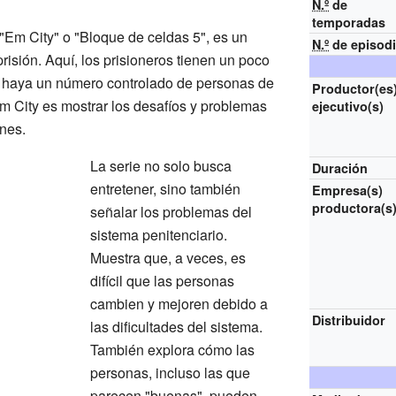
N.º
de
temporadas
"Em City" o "Bloque de celdas 5", es un
N.º
de episod
risión. Aquí, los prisioneros tienen un poco
e haya un número controlado de personas de
Productor(es
Em City es mostrar los desafíos y problemas
ejecutivo(s)
ones.
La serie no solo busca
Duración
entretener, sino también
Empresa(s)
productora(s
señalar los problemas del
sistema penitenciario.
Muestra que, a veces, es
difícil que las personas
cambien y mejoren debido a
Distribuidor
las dificultades del sistema.
También explora cómo las
personas, incluso las que
parecen "buenas", pueden