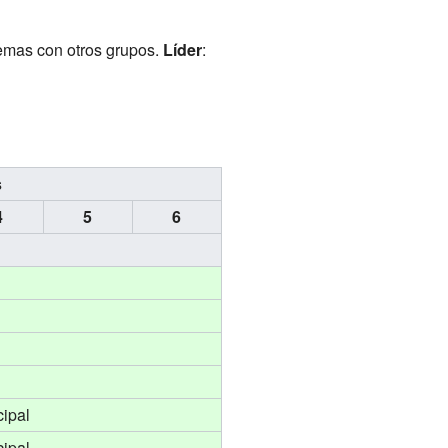
lemas con otros grupos.
Líder
:
s
4
5
6
cipal
cipal