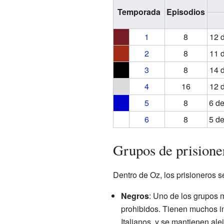
Temporada
Episodios
1
8
12 d
2
8
11 d
3
8
14 d
4
16
12 d
5
8
6 d
6
8
5 d
Grupos de prisione
Dentro de Oz, los prisioneros s
Negros
: Uno de los grupos 
prohibidos. Tienen muchos int
Italianos, y se mantienen al