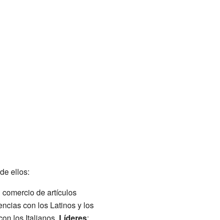
de ellos:
comercio de artículos
encias con los Latinos y los
on los Italianos.
Líderes
: