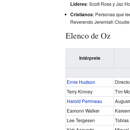
Líderes
: Scott Ross y Jaz Ho
Cristianos
: Personas que le
Reverendo Jeremiah Cloutie
Elenco de Oz
Intérprete
Ernie Hudson
Directo
Terry Kinney
Tim M
Harold Perrineau
Augustu
Eamonn Walker
Kareem
Lee Tergesen
Tobias
Kirk Acevedo
Miguel