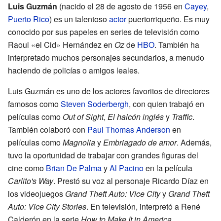
Luis Guzmán
(nacido el 28 de agosto de 1956 en
Cayey
,
Puerto Rico
) es un talentoso
actor
puertorriqueño. Es muy
conocido por sus papeles en series de televisión como
Raoul «el Cid» Hernández en
Oz
de
HBO
. También ha
interpretado muchos personajes secundarios, a menudo
haciendo de policías o amigos leales.
Luis Guzmán es uno de los actores favoritos de directores
famosos como
Steven Soderbergh
, con quien trabajó en
películas como
Out of Sight
,
El halcón inglés
y
Traffic
.
También colaboró con
Paul Thomas Anderson
en
películas como
Magnolia
y
Embriagado de amor
. Además,
tuvo la oportunidad de trabajar con grandes figuras del
cine como
Brian De Palma
y
Al Pacino
en la película
Carlito's Way
. Prestó su voz al personaje Ricardo Díaz en
los videojuegos
Grand Theft Auto: Vice City
y
Grand Theft
Auto: Vice City Stories
. En televisión, interpretó a René
Calderón en la serie
How to Make It in America
.