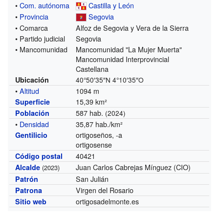
•
Com. autónoma
Castilla y León
•
Provincia
Segovia
• Comarca
Alfoz de Segovia y Vera de la Sierra
• Partido judicial
Segovia
• Mancomunidad
Mancomunidad "La Mujer Muerta"
Mancomunidad Interprovincial
Castellana
Ubicación
40°50′35″N
4°10′35″O
•
Altitud
1094 m
15,39 km²
Superficie
587 hab.
Población
(2024)
•
Densidad
35,87 hab./km²
ortigoseños, -a
Gentilicio
ortigosense
40421
Código postal
Juan Carlos Cabrejas Mínguez (CIO)
Alcalde
(2023)
San Julián
Patrón
Virgen del Rosario
Patrona
ortigosadelmonte.es
Sitio web