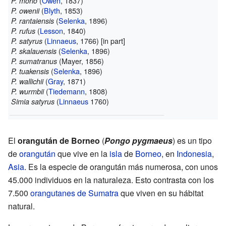
(
Owen
, 1837)
P. morio
(
Blyth
, 1853)
P. owenii
(
Selenka
, 1896)
P. rantaiensis
(
Lesson
, 1840)
P. rufus
(
Linnaeus
, 1766)
[in part]
P. satyrus
(
Selenka
, 1896)
P. skalauensis
(Mayer, 1856)
P. sumatranus
(
Selenka
, 1896)
P. tuakensis
(
Gray
, 1871)
P. wallichii
(
Tiedemann
, 1808)
P. wurmbii
(
Linnaeus
1760)
Simia satyrus
El
orangután de Borneo
(
Pongo pygmaeus
) es un tipo
de
orangután
que vive en la
isla
de
Borneo
, en
Indonesia
,
Asia
. Es la especie de orangután más numerosa, con unos
45.000 individuos en la naturaleza. Esto contrasta con los
7.500
orangutanes de Sumatra
que viven en su hábitat
natural.