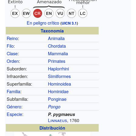
En peligro crítico
(
UICN 3.1
)
Taxonomía
Reino
:
Animalia
Filo
:
Chordata
Clase
:
Mammalia
Orden
:
Primates
Suborden:
Haplorrhini
Infraorden:
Simiiformes
Superfamilia:
Hominoidea
Familia
:
Hominidae
Subfamilia:
Ponginae
Género
:
Pongo
Especie
:
P. pygmaeus
Linnaeus
, 1760
Distribución