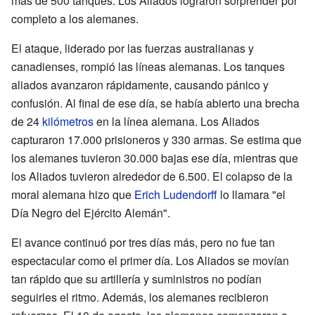
más de 500 tanques. Los Aliados lograron sorprender por
completo a los alemanes.
El ataque, liderado por las fuerzas australianas y
canadienses, rompió las líneas alemanas. Los tanques
aliados avanzaron rápidamente, causando pánico y
confusión. Al final de ese día, se había abierto una brecha
de 24
kilómetros
en la línea alemana. Los Aliados
capturaron 17.000 prisioneros y 330 armas. Se estima que
los alemanes tuvieron 30.000 bajas ese día, mientras que
los Aliados tuvieron alrededor de 6.500. El colapso de la
moral alemana hizo que
Erich Ludendorff
lo llamara "el
Día Negro del Ejército Alemán".
El avance continuó por tres días más, pero no fue tan
espectacular como el primer día. Los Aliados se movían
tan rápido que su artillería y suministros no podían
seguirles el ritmo. Además, los alemanes recibieron