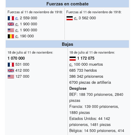
Fuerzas en combate
Fuerzas al 11 de noviembre de 1918:
Fuerzas al 11 de noviembre de 1918:
c
.
2 559 000
c
.
3 562 000
c
.
1 900 000
c
.
1 900 000
c
.
190 000
Bajas
18 de julio al 11 de noviembre:
18 de julio al 11 de noviembre:
1 070 000
1 172 075
531 000
c
.
100 000 muertos
412 000
685 733 heridos
127 000
386 342 prisioneros
6700 piezas de artillería
Desglose
BEF: 188 700 prisioneros, 2840
piezas
Francia: 139 000 prisioneros,
1880 piezas
Estados Unidos: 44 142
prisioneros, 1481 piezas
Bélgica: 14 500 prisioneros, 414