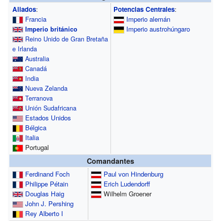
Aliados
:
Potencias Centrales
:
Francia
Imperio alemán
Imperio austrohúngaro
Imperio británico
Reino Unido de Gran Bretaña
e Irlanda
Australia
Canadá
India
Nueva Zelanda
Terranova
Unión Sudafricana
Estados Unidos
Bélgica
Italia
Portugal
Comandantes
Ferdinand Foch
Paul von Hindenburg
Philippe Pétain
Erich Ludendorff
Douglas Haig
Wilhelm Groener
John J. Pershing
Rey Alberto I