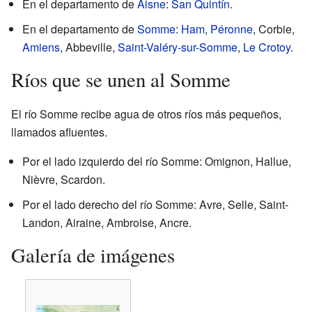
En el departamento de
Aisne
:
San Quintín
.
En el departamento de
Somme
:
Ham
,
Péronne
, Corbie,
Amiens
, Abbeville,
Saint-Valéry-sur-Somme
,
Le Crotoy
.
Ríos que se unen al Somme
El río Somme recibe agua de otros ríos más pequeños,
llamados afluentes.
Por el lado izquierdo del río Somme: Omignon, Hallue,
Nièvre, Scardon.
Por el lado derecho del río Somme: Avre, Selle, Saint-
Landon, Airaine, Ambroise, Ancre.
Galería de imágenes