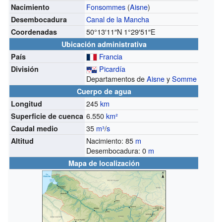
Fonsommes
(
Aisne
)
Nacimiento
Canal de la Mancha
Desembocadura
50°13′11″N
1°29′51″E
Coordenadas
Ubicación administrativa
Francia
País
Picardía
División
Departamentos de
Aisne
y
Somme
Cuerpo de agua
245
km
Longitud
6.550
km²
Superficie de cuenca
35
m³
/
s
Caudal medio
Nacimiento: 85
m
Altitud
Desembocadura: 0
m
Mapa de localización