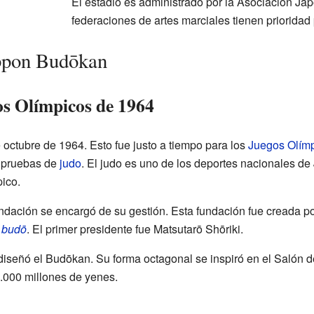
El estadio es administrado por la Asociación J
federaciones de artes marciales tienen prioridad 
ippon Budōkan
os Olímpicos de 1964
 octubre de 1964. Esto fue justo a tiempo para los
Juegos Olímp
s pruebas de
judo
. El judo es uno de los deportes nacionales de
ico.
dación se encargó de su gestión. Esta fundación fue creada p
s
budō
. El primer presidente fue Matsutarō Shōriki.
iseñó el Budōkan. Su forma octagonal se inspiró en el Salón 
2.000 millones de yenes.