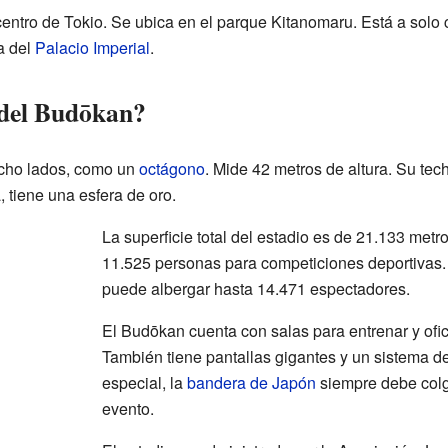
entro de Tokio. Se ubica en el parque Kitanomaru. Está a solo 
a del
Palacio Imperial
.
o del Budōkan?
 ocho lados, como un
octágono
. Mide 42 metros de altura. Su tec
a, tiene una esfera de oro.
La superficie total del estadio es de 21.133 met
11.525 personas para competiciones deportivas. 
puede albergar hasta 14.471 espectadores.
El Budōkan cuenta con salas para entrenar y ofic
También tiene pantallas gigantes y un sistema de
especial, la
bandera de Japón
siempre debe colg
evento.