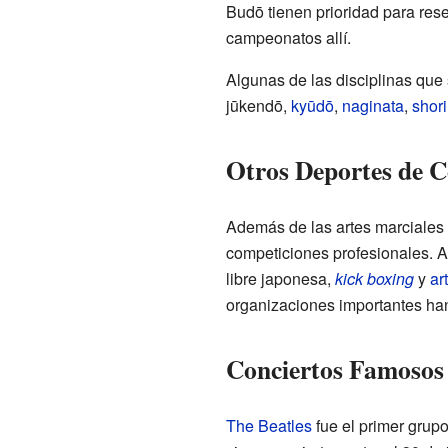
Budō tienen prioridad para rese
campeonatos allí.
Algunas de las disciplinas que
jūkendō,
kyūdō
,
naginata
,
shor
Otros Deportes de 
Además de las artes marciales 
competiciones profesionales. A
libre japonesa,
kick boxing
y
ar
organizaciones importantes han
Conciertos Famosos
The Beatles
fue el primer grup