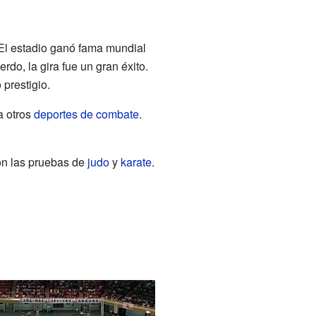
 El estadio ganó fama mundial
do, la gira fue un gran éxito.
prestigio.
a otros
deportes de combate
.
aron las pruebas de
judo
y
karate
.