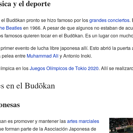
ica y el deporte
 el Budōkan pronto se hizo famoso por los
grandes conciertos
.
he Beatles
en 1966. A pesar de que algunos no estaban de acuer
 famosos quieren tocar en el Budōkan. Es un lugar con mucho 
primer evento de lucha libre japonesa allí. Esto abrió la puerta 
a pelea entre
Muhammad Ali
y Antonio Inoki.
límpica en los
Juegos Olímpicos de Tokio 2020
. Allí se realiz
s en el Budōkan
onesas
ōkan es promover y mantener las
artes marciales
ue forman parte de la Asociación Japonesa de