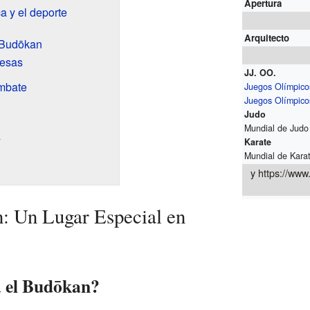
Apertura
a y el deporte
Arquitecto
 Budōkan
nesas
JJ. OO.
mbate
Juegos Olímpico
Juegos Olímpico
Judo
Mundial de Judo
s
Karate
Mundial de Kara
y
https://www
: Un Lugar Especial en
a el Budōkan?