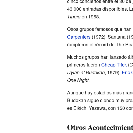
cinco conciertos entre el 30 de 
43.000 entradas disponibles. L
Tigers
en 1968.
Otros grupos famosos que han
Carpenters
(1972), Santana (1
rompieron el récord de The Bea
Muchos grupos han lanzado álb
primeros fueron
Cheap Trick
(
C
Dylan at Budokan
, 1979).
Eric 
One Night
.
Aunque hay estadios más gran
Budōkan sigue siendo muy prest
es Eikichi Yazawa, con 150 con
Otros Acontecimien