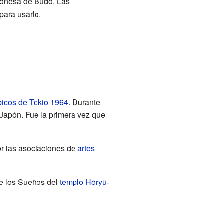
aponesa de Budō. Las
para usarlo.
icos de Tokio 1964
. Durante
 Japón. Fue la primera vez que
or las asociaciones de
artes
de los Sueños del
templo Hōryū-