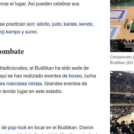
rvar el lugar. Así pueden celebrar sus
 se practican son:
aikido
,
judo
,
karate
,
kendo
,
inji kempo
y
sumo
.
Combate
Campeonato 
Budōkan (201
tradicionales, el Budōkan ha sido sede de
quí se han realizado eventos de
boxeo
, lucha
tes marciales mixtas
. Grandes eventos de
 tenido lugar en este estadio.
o de
pop-rock
en tocar en el Budōkan. Dieron