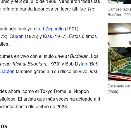
junio y el 2 de julio de 1966. Vendieron todas las
a primera banda japonesa en tocar allí fue
The
Campeonato 
Budōkan (200
 actuado incluyen
Led Zeppelin
(1971),
973),
Queen
(1975) y
Kiss
(1977). Estos últimos
tles.
umes en vivo con el título
Live at Budokan
. Los
heap Trick at Budokan,
1978) y
Bob Dylan
(
Bob
Clapton
también grabó allí su disco en vivo
Just
Escenario del
des ahora, como el Tokyo Dome, el Nippon
(2009).
igioso. El artista que más veces ha actuado allí
ciertos hasta diciembre de 2023.
tos