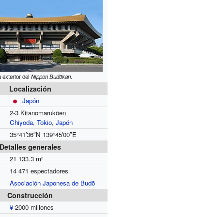
a exterior del
Nippon Budōkan
.
Localización
Japón
2-3 Kitanomarukōen
Chiyoda
,
Tokio
,
Japón
35°41′36″N
139°45′00″E
Detalles generales
21 133.3 m²
14 471 espectadores
Asociación Japonesa de Budō
Construcción
¥
2000 millones