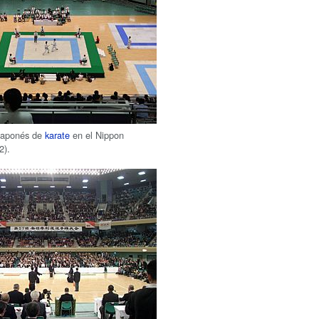
japonés de
karate
en el Nippon
2).