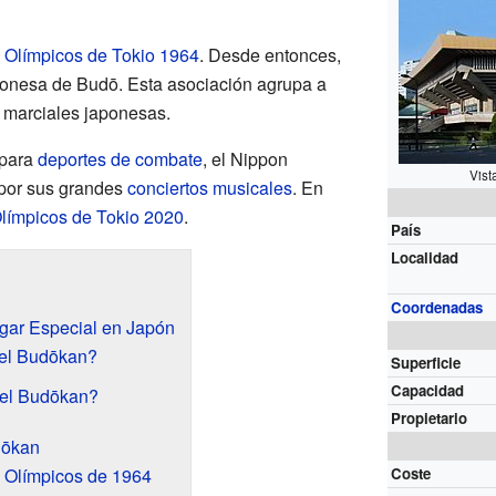
 Olímpicos de Tokio 1964
. Desde entonces,
ponesa de Budō. Esta asociación agrupa a
s marciales japonesas.
 para
deportes de combate
, el Nippon
Vist
por sus grandes
conciertos musicales
. En
límpicos de Tokio 2020
.
País
Localidad
Coordenadas
gar Especial en Japón
el Budōkan?
Superficie
Capacidad
del Budōkan?
Propietario
dōkan
 Olímpicos de 1964
Coste