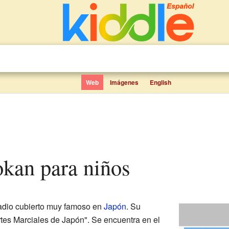
Web
Imágenes
English
okan para niños
adio cubierto muy famoso en
Japón
. Su
rtes Marciales de Japón". Se encuentra en el