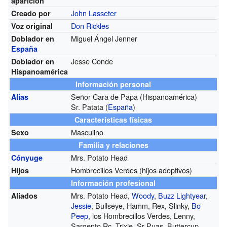
aparición
John Lasseter
Creado por
Don Rickles
Voz original
Miguel Ángel Jenner
Doblador en
España
Jesse Conde
Doblador en
Hispanoamérica
Información personal
Señor Cara de Papa (Hispanoamérica)
Alias
Sr. Patata (
España
)
Características físicas
Masculino
Sexo
Familia y relaciones
Mrs. Potato Head
Cónyuge
Hombrecillos Verdes (hijos adoptivos)
Hijos
Información profesional
Mrs. Potato Head,
Woody
,
Buzz Lightyear
,
Aliados
Jessie
, Bullseye, Hamm, Rex, Slinky,
Bo
Peep
, los Hombrecillos Verdes, Lenny,
Sargento,Rc, Trixie, Sr Puas, Buttercup,