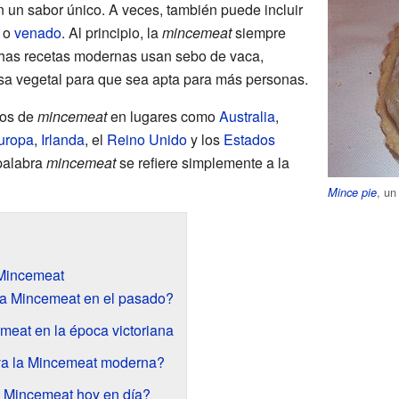
n un sabor único. A veces, también puede incluir
o
venado
. Al principio, la
mincemeat
siempre
chas recetas modernas usan sebo de vaca,
sa vegetal para que sea apta para más personas.
pos de
mincemeat
en lugares como
Australia
,
uropa
,
Irlanda
, el
Reino Unido
y los
Estados
 palabra
mincemeat
se refiere simplemente a la
, un
Mince pie
 Mincemeat
a Mincemeat en el pasado?
meat en la época victoriana
eva la Mincemeat moderna?
 Mincemeat hoy en día?