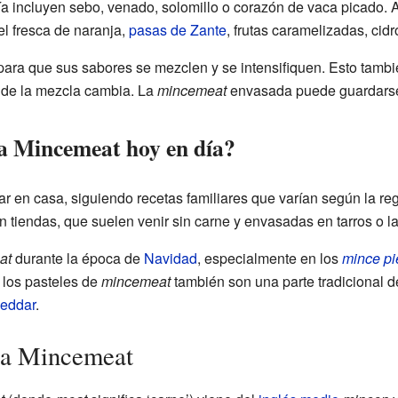
a incluyen sebo, venado, solomillo o corazón de vaca picado. 
el fresca de naranja,
pasas de Zante
, frutas caramelizadas, cidr
para que sus sabores se mezclen y se intensifiquen. Esto tamb
a de la mezcla cambia. La
mincemeat
envasada puede guardarse
a Mincemeat hoy en día?
r en casa, siguiendo recetas familiares que varían según la r
 tiendas, que suelen venir sin carne y envasadas en tarros o la
at
durante la época de
Navidad
, especialmente en los
mince pi
 los pasteles de
mincemeat
también son una parte tradicional d
eddar
.
bra Mincemeat