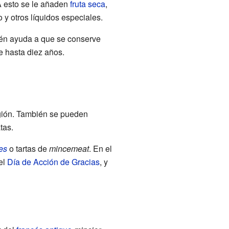
A esto se le añaden
fruta seca
,
o y otros líquidos especiales.
ién ayuda a que se conserve
 hasta diez años.
egión. También se pueden
tas.
es
o tartas de
mincemeat
. En el
el
Día de Acción de Gracias
, y