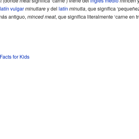
t
(donde
meat
significa ‘carne’) viene del
inglés medio
mincen
y
latín vulgar
minutiare
y del
latín
minutia
, que significa ‘pequeñez
más antiguo,
minced meat
, que significa literalmente ‘carne en 
acts for Kids