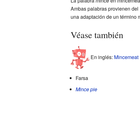
La palabra
mince
en
mincemea
Ambas palabras provienen del
una adaptación de un término 
Véase también
En inglés:
Mincemeat F
Farsa
Mince pie