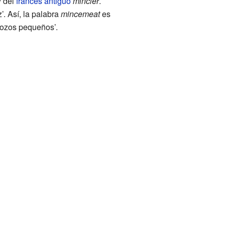
 del
francés antiguo
mincier
.
’. Así, la palabra
mincemeat
es
trozos pequeños’.