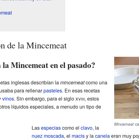
emeat
ón de la Mincemeat
 la Mincemeat en el pasado?
cetas inglesas describían la
mincemeat
como una
 usaba para rellenar
pasteles
. En esas recetas
y
vinos
. Sin embargo, para el siglo
xviii
, estos
otros líquidos especiales, a menudo un tipo de
ca
Mincemeat
Las
especias
como el
clavo
, la
nuez moscada
, el
macis
y la
canela
eran muy pop