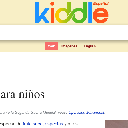
Web
Imágenes
English
para niños
urante la Segunda Guerra Mundial, véase
Operación Mincemeat
.
especial de
fruta seca
,
especias
y otros