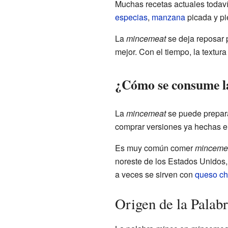
Muchas recetas actuales todaví
especias
,
manzana
picada y pi
La
mincemeat
se deja reposar 
mejor. Con el tiempo, la textur
¿Cómo se consume l
La
mincemeat
se puede prepara
comprar versiones ya hechas en
Es muy común comer
minceme
noreste de los Estados Unidos,
a veces se sirven con
queso ch
Origen de la Pala