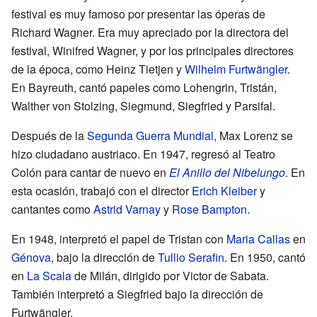
festival es muy famoso por presentar las óperas de
Richard Wagner. Era muy apreciado por la directora del
festival, Winifred Wagner, y por los principales directores
de la época, como Heinz Tietjen y
Wilhelm Furtwängler
.
En Bayreuth, cantó papeles como Lohengrin, Tristán,
Walther von Stolzing, Siegmund, Siegfried y Parsifal.
Después de la
Segunda Guerra Mundial
, Max Lorenz se
hizo ciudadano austriaco. En 1947, regresó al Teatro
Colón para cantar de nuevo en
El Anillo del Nibelungo
. En
esta ocasión, trabajó con el director
Erich Kleiber
y
cantantes como
Astrid Varnay
y
Rose Bampton
.
En 1948, interpretó el papel de Tristan con
Maria Callas
en
Génova
, bajo la dirección de
Tullio Serafin
. En 1950, cantó
en
La Scala
de Milán, dirigido por Victor de Sabata.
También interpretó a Siegfried bajo la dirección de
Furtwängler.