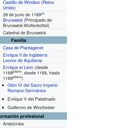
Castillo de Windsor
(
Reino
Unido
)
jul.
28 de junio de 1189
Brunswick
(Principado de
Brunswick-Wolfenbüttel)
Catedral de Brunswick
Familia
Casa de Plantagenet
Enrique II de Inglaterra
Leonor de Aquitania
Enrique el León
(desde
juliano
1168
, desde 1168, hasta
juliano
1189
)
Otón IV del Sacro Imperio
Romano Germánico
Enrique V del Palatinado
Guillermo de Winchester
formación profesional
Aristócrata