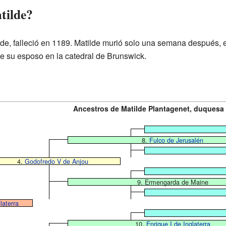
tilde?
ilde, falleció en 1189. Matilde murió solo una semana después, 
de su esposo en la catedral de Brunswick.
Ancestros de Matilde Plantagenet, duquesa 
8.
Fulco de Jerusalén
4.
Godofredo V de Anjou
9. Ermengarda de Maine
laterra
10.
Enrique I de Inglaterra