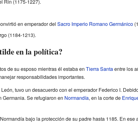
l Rin (1175-1227).
convirtió en emperador del
Sacro Imperio Romano Germánico
(1
rgo (1184-1213).
lde en la política?
tos de su esposo mientras él estaba en
Tierra Santa
entre los a
anejar responsabilidades importantes.
 León, tuvo un desacuerdo con el emperador Federico I. Debido 
 en Germania. Se refugiaron en
Normandía
, en la corte de
Enrique
n Normandía bajo la protección de su padre hasta 1185. En ese a