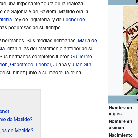
 fue una importante figura de la realeza
 de Sajonia y de Baviera. Matilde era la
aterra
, rey de Inglaterra, y de
Leonor de
 más poderosas de su tiempo.
 y hermanos. Sus medias hermanas,
María de
cia
, eran hijas del matrimonio anterior de su
 Sus hermanos completos fueron
Guillermo
,
León
,
Godofredo
,
Leonor
, Juana y
Juan Sin
de su niñez junto a su madre, la reina
I
Nombre en
enet
inglés
io de Matilde?
Nombre en
alemán
jos de Matilde?
Nacimiento