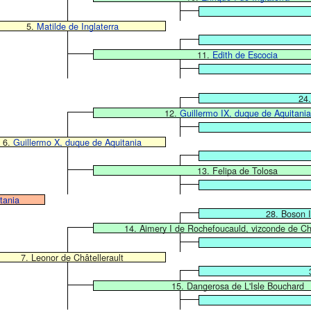
5.
Matilde de Inglaterra
11.
Edith de Escocia
24.
12.
Guillermo IX, duque de Aquitania
6.
Guillermo X, duque de Aquitania
13. Felipa de Tolosa
tania
28. Boson I
14. Aimery I de Rochefoucauld, vizconde de Châ
7. Leonor de Châtellerault
15. Dangerosa de L'Isle Bouchard