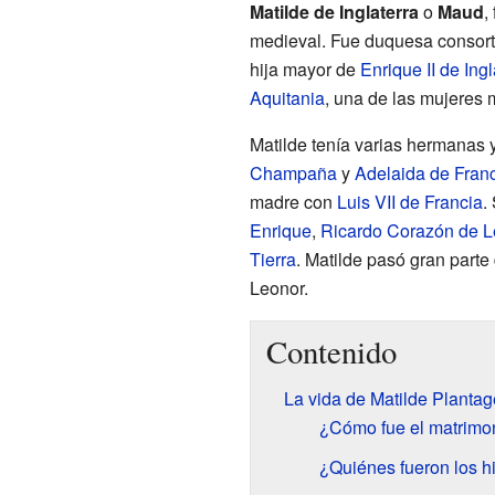
Matilde de Inglaterra
o
Maud
,
medieval. Fue duquesa consorte
hija mayor de
Enrique II de Ingl
Aquitania
, una de las mujeres
Matilde tenía varias hermanas
Champaña
y
Adelaida de Fran
madre con
Luis VII de Francia
.
Enrique
,
Ricardo Corazón de 
Tierra
. Matilde pasó gran parte 
Leonor.
Contenido
La vida de Matilde Plantag
¿Cómo fue el matrimon
¿Quiénes fueron los hi