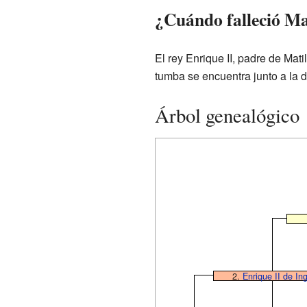
¿Cuándo falleció Ma
El rey Enrique II, padre de Mat
tumba se encuentra junto a la 
Árbol genealógico
2.
Enrique II de Ing