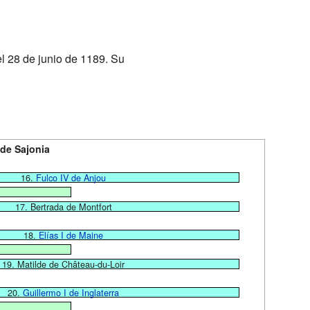
el 28 de junio de 1189. Su
de Sajonia
16.
Fulco IV de Anjou
17. Bertrada de Montfort
18.
Elías I de Maine
19. Matilde de Château-du-Loir
20.
Guillermo I de Inglaterra