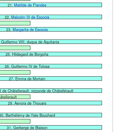
21.
Matilde de Flandes
22.
Malcolm III de Escocia
23.
Margarita de Escocia
 Guillermo VIII, duque de Aquitania
25. Hildegard de Borgoña
26. Guillermo IV de Tolosa
27. Emma de Mortain
I de Châtellerault, vizconde de Châtellérault
tellerault
29. Aenora de Thouars
30. Barthélémy de l'Isle Bouchard
31. Gerberge de Blaison