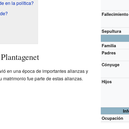
e en la política?
lde?
Fallecimiento
Sepultura
Familia
Padres
 Plantagenet
Cónyuge
ivió en una época de importantes alianzas y
u matrimonio fue parte de estas alianzas.
Hijos
In
Ocupación