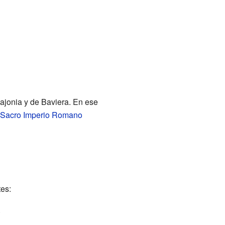
Sajonia y de Baviera. En ese
Sacro Imperio Romano
tes:
.