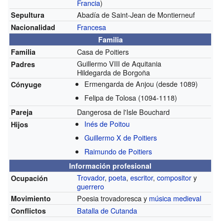
Francia
)
Abadía de Saint-Jean de Montierneuf
Sepultura
Francesa
Nacionalidad
Familia
Casa de Poitiers
Familia
Guillermo VIII de Aquitania
Padres
Hildegarda de Borgoña
Ermengarda de Anjou
(desde 1089)
Cónyuge
Felipa de Tolosa
(1094-1118)
Dangerosa de l'Isle Bouchard
Pareja
Inés de Poitou
Hijos
Guillermo X de Poitiers
Raimundo de Poitiers
Información profesional
Trovador
,
poeta
,
escritor
,
compositor
y
Ocupación
guerrero
Poesia trovadoresca y
música medieval
Movimiento
Batalla de Cutanda
Conflictos