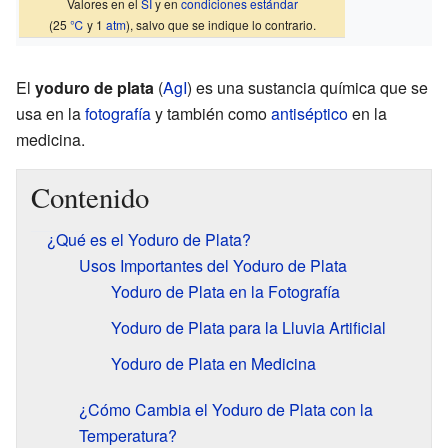
Valores en el
SI
y en
condiciones estándar
(25
℃
y 1
atm
), salvo que se indique lo contrario.
El
yoduro de plata
(
Ag
I
) es una sustancia química que se
usa en la
fotografía
y también como
antiséptico
en la
medicina.
Contenido
¿Qué es el Yoduro de Plata?
Usos Importantes del Yoduro de Plata
Yoduro de Plata en la Fotografía
Yoduro de Plata para la Lluvia Artificial
Yoduro de Plata en Medicina
¿Cómo Cambia el Yoduro de Plata con la
Temperatura?