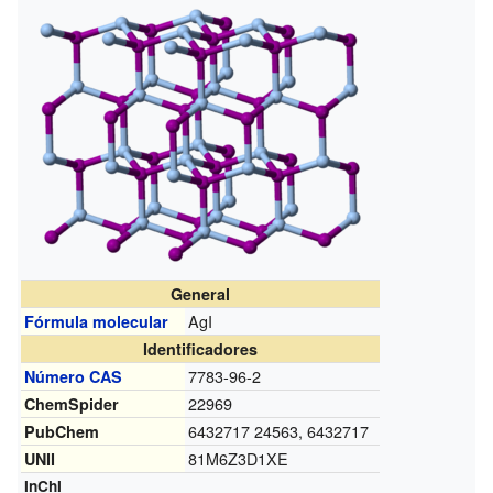
General
AgI
Fórmula molecular
Identificadores
7783-96-2
Número CAS
22969
ChemSpider
6432717 24563, 6432717
PubChem
81M6Z3D1XE
UNII
InChI