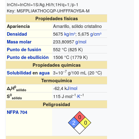
InChI=
InChI=1S/Ag.HI/h;1H/q+1;/p-1
Key:
MSFPLIAKTHOCQP-UHFFFAOYSA-M
Propiedades físicas
Amarillo, sólido cristalino
Apariencia
5675
kg
/
m³
; 5,675
g
/
cm³
Densidad
233,80957
g
/
mol
Masa molar
552 °C (825 K)
Punto de fusión
1506 °C (1779 K)
Punto de ebullición
Propiedades químicas
−7
3×10
g/100 mL (20 °C)
Solubilidad
en
agua
Termoquímica
0
-62,4 k
J
/
mol
Δ
H
f
sólido
0
–1
–1
115 J·mol
·
K
S
sólido
Peligrosidad
NFPA 704
0
2
0