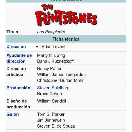
Título
Los Picapiedra
Ficha técnica
Brian Levant
Dirección
Marty P. Ewing
Ayudante de
Dana J.Kuznetzkoff
dirección
Nancy Patton
Dirección
William James Teegarden
artística
Christopher Burian-Mohr
Steven Spielberg
Producción
Bruce Cohen
William Sandell
Diseño de
producción
Tom S. Parker
Guion
Jim Jennewein
Steven E. de Souza