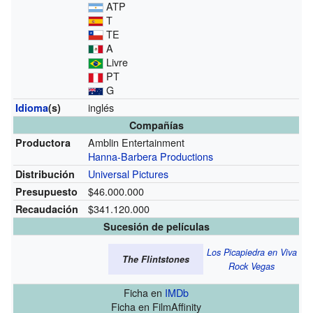
ATP
T
TE
A
Livre
PT
G
inglés
Idioma
(s)
Compañías
Amblin Entertainment
Productora
Hanna-Barbera Productions
Universal Pictures
Distribución
$46.000.000
Presupuesto
$341.120.000
Recaudación
Sucesión de películas
Los Picapiedra en Viva
The Flintstones
Rock Vegas
Ficha
en
IMDb
Ficha
en FilmAffinity