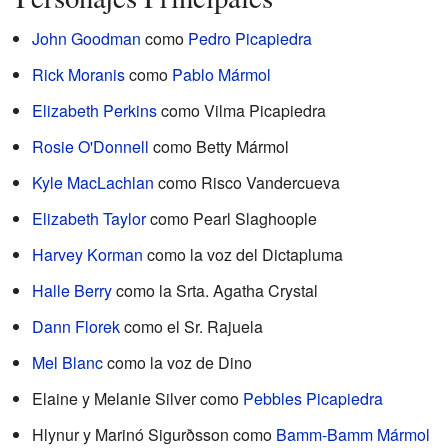
John Goodman
como
Pedro Picapiedra
Rick Moranis
como
Pablo Mármol
Elizabeth Perkins
como Vilma Picapiedra
Rosie O'Donnell
como Betty Mármol
Kyle MacLachlan
como Risco Vandercueva
Elizabeth Taylor
como Pearl Slaghoople
Harvey Korman
como la voz del Dictapluma
Halle Berry
como la Srta. Agatha Crystal
Dann Florek
como el Sr. Rajuela
Mel Blanc
como la voz de Dino
Elaine y Melanie Silver como
Pebbles Picapiedra
Hlynur y Marinó Sigurðsson como
Bamm-Bamm Mármol