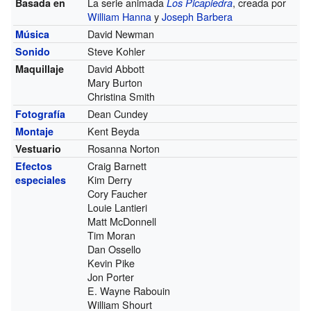
La serie animada
, creada por
Basada en
Los Picapiedra
William Hanna
y
Joseph Barbera
David Newman
Música
Steve Kohler
Sonido
David Abbott
Maquillaje
Mary Burton
Christina Smith
Dean Cundey
Fotografía
Kent Beyda
Montaje
Rosanna Norton
Vestuario
Craig Barnett
Efectos
Kim Derry
especiales
Cory Faucher
Louie Lantieri
Matt McDonnell
Tim Moran
Dan Ossello
Kevin Pike
Jon Porter
E. Wayne Rabouin
William Shourt