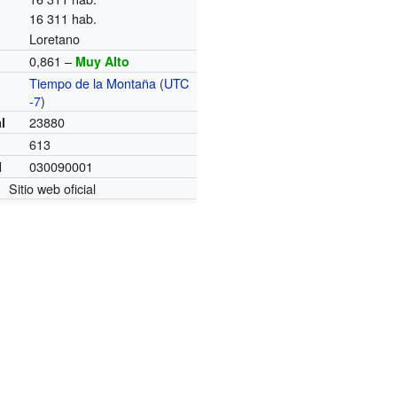
16 311 hab.
Loretano
0,861 –
Muy Alto
Tiempo de la Montaña
(
UTC
o
-7
)
23880
l
613
030090001
I
Sitio web oficial