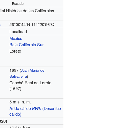
Escudo
al Histórica de las Californias
26°00′44″N
111°20′56″O
s
Localidad
México
Baja California Sur
Loreto
1697
(
Juan María de
Salvatierra
)
Conchó Real de Loreto
(1697)
5 m s. n. m.
Árido cálido
(Desértico
BWh
cálido)
020)
16 311 hab.