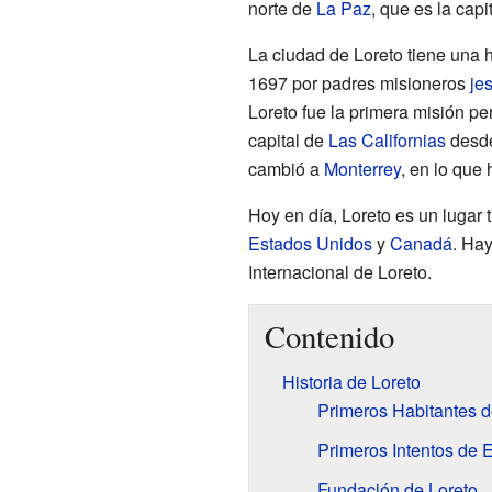
norte de
La Paz
, que es la capi
La ciudad de Loreto tiene una 
1697 por padres misioneros
je
Loreto fue la primera misión pe
capital de
Las Californias
desde
cambió a
Monterrey
, en lo que
Hoy en día, Loreto es un lugar t
Estados Unidos
y
Canadá
. Hay
Internacional de Loreto.
Contenido
Historia de Loreto
Primeros Habitantes d
Primeros Intentos de 
Fundación de Loreto