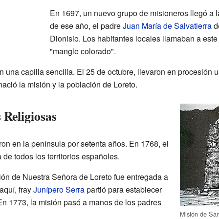
En 1697, un nuevo grupo de misioneros llegó a l
de ese año, el padre
Juan María de Salvatierra
d
Dionisio. Los habitantes locales llamaban a este
"mangle colorado".
on una capilla sencilla. El 25 de octubre, llevaron en procesión
ació la misión y la población de Loreto.
Religiosas
ron en la península por setenta años. En 1768, el
de todos los territorios españoles.
sión de Nuestra Señora de Loreto fue entregada a
aquí, fray
Junípero Serra
partió para establecer
 En 1773, la misión pasó a manos de los padres
Misión de San