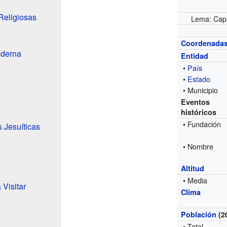
eligiosas
Lema: Capit
Coordenada
oderna
Entidad
•
País
•
Estado
• Municipio
Eventos
históricos
• Fundación
 Jesuíticas
• Nombre
Altitud
• Media
 Visitar
Clima
Población
(2
• Total