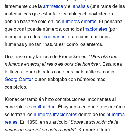
firmemente que la
aritmética
y el
análisis
(una rama de las
matemáticas que estudia el cambio y el movimiento)
debían basarse solo en los
números enteros
. Él pensaba
que otros tipos de números, como los
irracionales
(por
ejemplo, pi) o los
imaginarios
, eran construcciones
humanas y no tan "naturales" como los enteros.
Una frase muy famosa de Kronecker es: "
Dios hizo los
números enteros; el resto es obra del hombre
". Esta idea
lo llevó a tener debates con otros matemáticos, como
Georg Cantor
, quien trabajaba con números más
complejos.
Kronecker también hizo contribuciones importantes al
concepto de
continuidad
. Él ayudó a entender mejor cómo
se forman los
números irracionales
dentro de los
números
reales
. En 1850, en su artículo "
Sobre la solución de la
ecuación general de quinto grado
", Kronecker logró