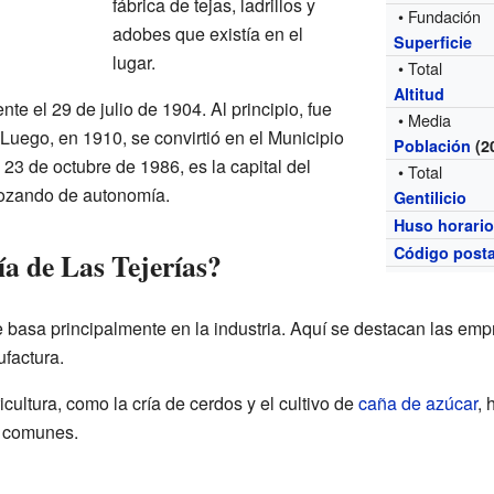
fábrica de tejas, ladrillos y
• Fundación
adobes que existía en el
Superficie
lugar.
• Total
Altitud
te el 29 de julio de 1904. Al principio, fue
• Media
 Luego, en 1910, se convirtió en el Municipio
Población
(2
23 de octubre de 1986, es la capital del
• Total
gozando de autonomía.
Gentilicio
Huso horari
Código posta
a de Las Tejerías?
 basa principalmente en la industria. Aquí se destacan las em
ufactura.
ultura, como la cría de cerdos y el cultivo de
caña de azúcar
, 
s comunes.