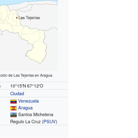
Las Tejerías
ación de Las Tejerías en Aragua
10°15′N
67°12′O
s
Ciudad
Venezuela
Aragua
Santos Michelena
Regulo La Cruz (
PSUV
)