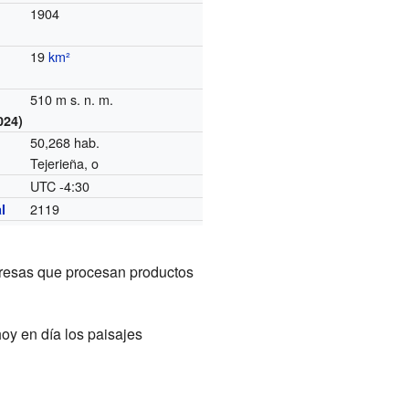
1904
19
km²
510 m s. n. m.
024)
50,268 hab.
Tejerieña, o
UTC -4:30
o
2119
l
presas que procesan productos
hoy en día los paisajes