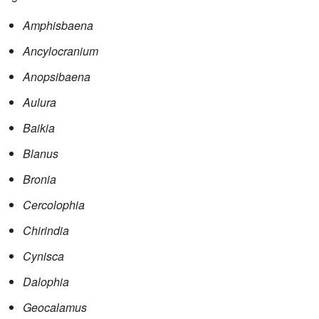
Amphisbaena
Ancylocranium
Anopsibaena
Aulura
Baikia
Blanus
Bronia
Cercolophia
Chirindia
Cynisca
Dalophia
Geocalamus