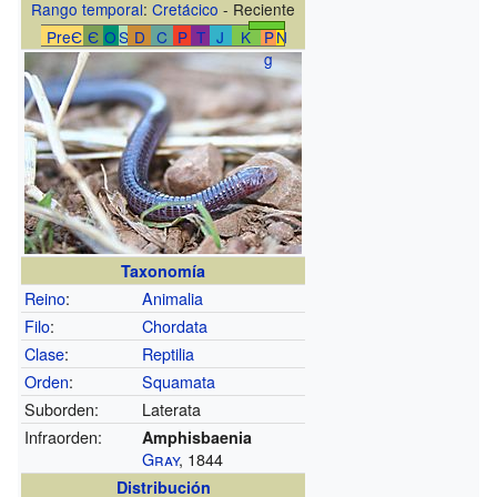
Rango temporal
:
Cretácico
- Reciente
PreЄ
Є
O
S
D
C
P
T
J
K
P
N
g
Taxonomía
Reino
:
Animalia
Filo
:
Chordata
Clase
:
Reptilia
Orden
:
Squamata
Suborden:
Laterata
Infraorden:
Amphisbaenia
Gray
, 1844
Distribución