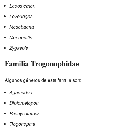
Leposternon
Loveridgea
Mesobaena
Monopeltis
Zygaspis
Familia Trogonophidae
Algunos géneros de esta familia son:
Agamodon
Diplometopon
Pachycalamus
Trogonophis