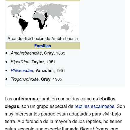
Área de distribución de Amphisbaenia
Familias
,
, 1865
Amphisbaenidae
Gray
,
, 1951
Bipedidae
Taylor
,
, 1951
Rhineuridae
Vanzolini
,
, 1965
Trogonophidae
Gray
Las
anfisbenas
, también conocidas como
culebrillas
ciegas
, son un grupo especial de
reptiles
escamosos
. Son
muy interesantes porque están adaptadas para vivir bajo
tierra. A diferencia de la mayoría de los reptiles, no tienen
patas, excepto una especie llamada
Bipes biporus
, que