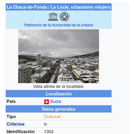
La Chaux-de-Fonds / Le Locle, urbanismo relojero
Patrimonio de la Humanidad de la Unesco
Vista aérea de la localidad.
Localización
Suiza
País
Datos generales
Tipo
Cultural
iv
Criterios
1302
Identificación