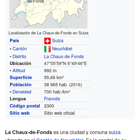
de-Fonds
Localización de La Chaux-de-Fonds en Suiza
Suiza
País
•
Cantón
Neuchâtel
•
Distrito
La Chaux-de-Fonds
Ubicación
47°05′59″N
6°49′46″E
•
Altitud
992 m
55,66 km²
Superficie
38 965 hab.
Población
(2016)
•
Densidad
700 hab./km²
Francés
Lengua
2300
Código postal
Sitio web oficial
Sitio web
La Chaux-de-Fonds
es una ciudad y comuna
suiza