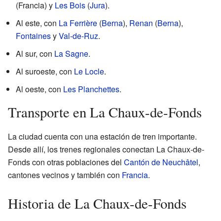
(Francia) y
Les Bois
(
Jura
).
Al este, con
La Ferrière
(
Berna
),
Renan
(
Berna
),
Fontaines
y
Val-de-Ruz
.
Al sur, con
La Sagne
.
Al suroeste, con
Le Locle
.
Al oeste, con
Les Planchettes
.
Transporte en La Chaux-de-Fonds
La ciudad cuenta con una estación de tren importante.
Desde allí, los trenes regionales conectan La Chaux-de-
Fonds con otras poblaciones del
Cantón de Neuchâtel
,
cantones vecinos y también con
Francia
.
Historia de La Chaux-de-Fonds