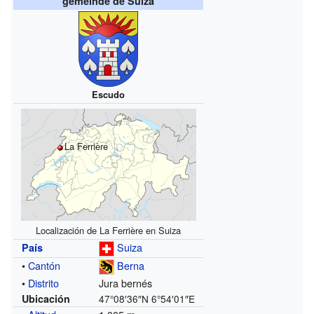
gemeinde de Suiza
Escudo
La Ferrière
Localización de La Ferrière en Suiza
Suiza
País
•
Cantón
Berna
•
Distrito
Jura bernés
Ubicación
47°08′36″N
6°54′01″E