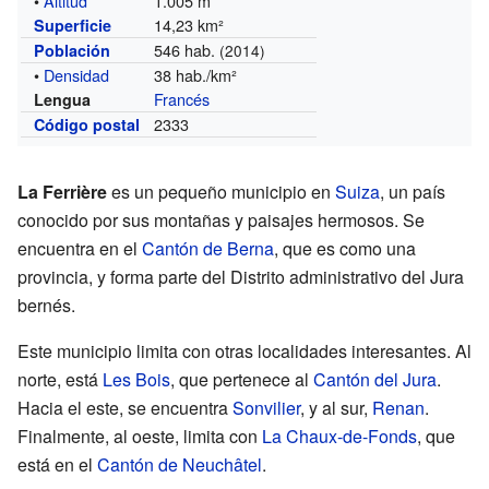
•
Altitud
1.005 m
14,23 km²
Superficie
546 hab.
Población
(2014)
•
Densidad
38 hab./km²
Francés
Lengua
2333
Código postal
La Ferrière
es un pequeño municipio en
Suiza
, un país
conocido por sus montañas y paisajes hermosos. Se
encuentra en el
Cantón de Berna
, que es como una
provincia, y forma parte del Distrito administrativo del Jura
bernés.
Este municipio limita con otras localidades interesantes. Al
norte, está
Les Bois
, que pertenece al
Cantón del Jura
.
Hacia el este, se encuentra
Sonvilier
, y al sur,
Renan
.
Finalmente, al oeste, limita con
La Chaux-de-Fonds
, que
está en el
Cantón de Neuchâtel
.