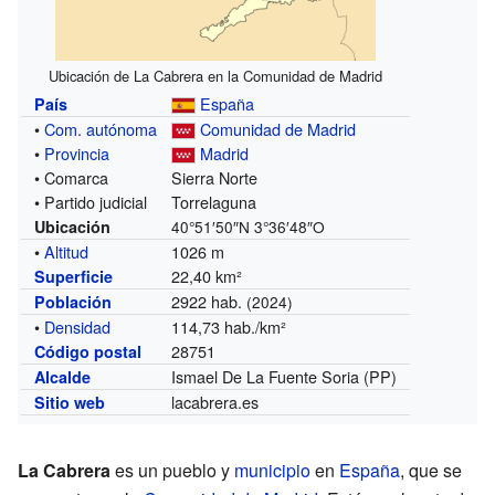
Ubicación de La Cabrera en la Comunidad de Madrid
España
País
•
Com. autónoma
Comunidad de Madrid
•
Provincia
Madrid
• Comarca
Sierra Norte
• Partido judicial
Torrelaguna
Ubicación
40°51′50″N
3°36′48″O
•
Altitud
1026 m
22,40 km²
Superficie
2922 hab.
Población
(2024)
•
Densidad
114,73 hab./km²
28751
Código postal
Ismael De La Fuente Soria (PP)
Alcalde
lacabrera.es
Sitio web
La Cabrera
es un pueblo y
municipio
en
España
, que se