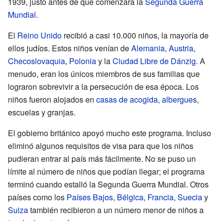
1939, justo antes de que comenzara la
Segunda Guerra
Mundial
.
El
Reino Unido
recibió a casi 10.000 niños, la mayoría de
ellos judíos. Estos niños venían de
Alemania
,
Austria
,
Checoslovaquia
,
Polonia
y la
Ciudad Libre de Dánzig
. A
menudo, eran los únicos miembros de sus familias que
lograron sobrevivir a la persecución de esa época. Los
niños fueron alojados en
casas de acogida
,
albergues
,
escuelas y granjas.
El gobierno británico apoyó mucho este programa. Incluso
eliminó algunos requisitos de visa para que los niños
pudieran entrar al país más fácilmente. No se puso un
límite al número de niños que podían llegar; el programa
terminó cuando estalló la Segunda Guerra Mundial. Otros
países como los
Países Bajos
,
Bélgica
,
Francia
,
Suecia
y
Suiza
también recibieron a un número menor de niños a