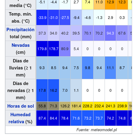
-5.1
-4.4
-1.7
2.7
7.4
11.0
12.9
12.3
8.2
media (°C)
Temp. mín.
-33.9
-31.0
-27.5
-9.4
-4.6
-1.3
2.9
0.3
-4.5
abs. (°C)
Precipitación
37.3
34.0
40.2
39.5
70.1
70.2
94.3
67.6
55.
total (mm)
Nevadas
179.8
178.7
80.9
5.4
0
0
0
0
0
(cm)
Días de
lluvias (≥ 1
9.3
8.5
9.4
7.5
9.8
9.4
11.1
8.7
8.2
mm)
Días de
nevadas (≥ 1
17.8
16.2
7.0
1.1
0
0
0
0
0
mm)
Horas de sol
55.8
71.3
126.2
181.4
228.2
232.4
241.3
238.9
162.
Humedad
87.4
84.4
78.4
71.6
73.2
73.7
74.2
74.8
80.
relativa
(%)
Fuente: meteomodel.pl