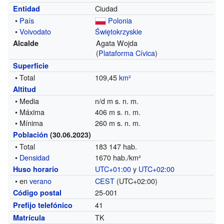
Ciudad
Entidad
•
País
Polonia
•
Voivodato
Świętokrzyskie
Agata Wojda
Alcalde
(
Plataforma Cívica
)
Superficie
• Total
109,45
km²
Altitud
• Media
n/d m s. n. m.
• Máxima
406 m s. n. m.
• Mínima
260 m s. n. m.
Población
(30.06.2023)
• Total
183 147 hab.
•
Densidad
1670 hab./km²
UTC+01:00
y
UTC+02:00
Huso horario
• en
verano
CEST
(UTC+02:00)
25-001
Código postal
41
Prefijo telefónico
TK
Matrícula