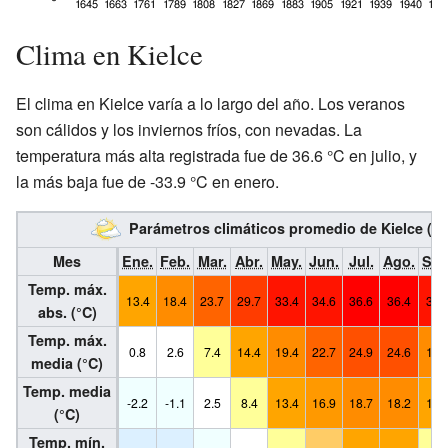
Clima en Kielce
El clima en Kielce varía a lo largo del año. Los veranos
son cálidos y los inviernos fríos, con nevadas. La
temperatura más alta registrada fue de 36.6 °C en julio, y
la más baja fue de -33.9 °C en enero.
Parámetros climáticos promedio de Kielce (1
Mes
Ene.
Feb.
Mar.
Abr.
May.
Jun.
Jul.
Ago.
Sep
Temp. máx.
13.4
18.4
23.7
29.7
33.4
34.6
36.6
36.4
35.
abs. (°C)
Temp. máx.
0.8
2.6
7.4
14.4
19.4
22.7
24.9
24.6
19.
media (°C)
Temp. media
-2.2
-1.1
2.5
8.4
13.4
16.9
18.7
18.2
13.
(°C)
Temp. mín.