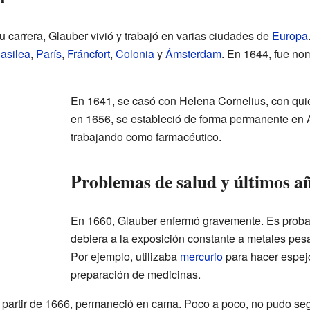
 carrera, Glauber vivió y trabajó en varias ciudades de
Europa
asilea
,
París
,
Fráncfort
,
Colonia
y
Ámsterdam
. En 1644, fue nom
En 1641, se casó con Helena Cornelius, con quie
en 1656, se estableció de forma permanente en
trabajando como farmacéutico.
Problemas de salud y últimos a
En 1660, Glauber enfermó gravemente. Es prob
debiera a la exposición constante a metales pes
Por ejemplo, utilizaba
mercurio
para hacer espej
preparación de medicinas.
 a partir de 1666, permaneció en cama. Poco a poco, no pudo se