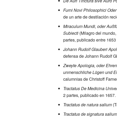
De Auri Tinctura sive Auro Po
Furni Novi Philosophici Oder
de un arte de destilación rec
Miraculum Mundi, oder Außfü
Subiecti
(Milagro del mundo, o
partes, publicado entre 1653
Johann Rudolf Glauberi Apol
defensa de Johann Rudolf Gla
Zweyte Apologia, oder Ehrenr
unmenschliche Lügen und E
calumnias de Christoff Farne
Tractatus De Medicina Univer
2 partes, publicado en 1657.
Tractatus de natura salium
(T
Tractatus de signatura saliu