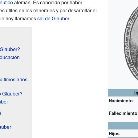
éutico
alemán. Es conocido por haber
 útiles en los minerales y por desarrollar el
que hoy llamamos
sal de Glauber
.
 Glauber?
educación
últimos años
I
o Glauber?
Nacimiento
uber
s
Fallecimiento
auber
Hijos