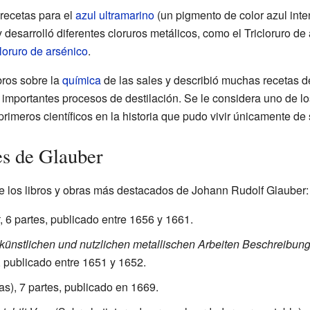
 recetas para el
azul ultramarino
(un pigmento de color azul inte
 desarrolló diferentes cloruros metálicos, como el Tricloruro de 
cloruro de arsénico
.
bros sobre la
química
de las sales y describió muchas recetas d
importantes procesos de destilación. Se le considera uno de l
 primeros científicos en la historia que pudo vivir únicamente d
es de Glauber
e los libros y obras más destacados de Johann Rudolf Glauber:
, 6 partes, publicado entre 1656 y 1661.
 künstlichen und nutzlichen metallischen Arbeiten Beschreibun
s), publicado entre 1651 y 1652.
s), 7 partes, publicado en 1669.