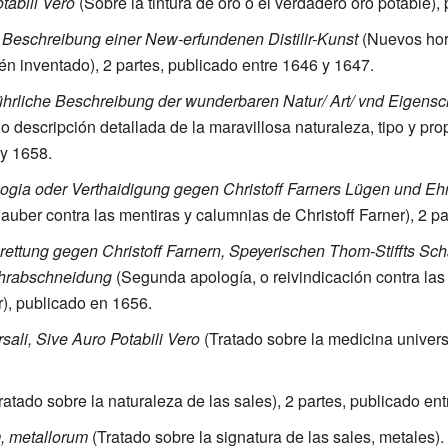
tabili Vero
(Sobre la tintura de oro o el verdadero oro potable),
 Beschreibung einer New-erfundenen Distilir-Kunst
(Nuevos horn
ién inventado), 2 partes, publicado entre 1646 y 1647.
hrliche Beschreibung der wunderbaren Natur/ Art/ vnd Eigensc
 descripción detallada de la maravillosa naturaleza, tipo y prop
 y 1658.
ogia oder Verthaidigung gegen Christoff Farners Lügen und E
uber contra las mentiras y calumnias de Christoff Farner), 2 pa
ettung gegen Christoff Farnern, Speyerischen Thom-Stiffts Sc
hrabschneidung
(Segunda apología, o reivindicación contra la
r), publicado en 1656.
sali, Sive Auro Potabili Vero
(Tratado sobre la medicina universa
ratado sobre la naturaleza de las sales), 2 partes, publicado en
m, metallorum
(Tratado sobre la signatura de las sales, metales).