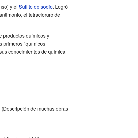
nso) y el
Sulfito de sodio
. Logró
antimonio, el tetracloruro de
e productos químicos y
os primeros "químicos
e sus conocimientos de química.
g
(Descripción de muchas obras