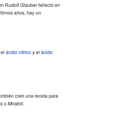
nn Rudolf Glauber falleció en
ltimos años, hay un
 el
ácido nítrico
y el
ácido
ambién creó una receta para
is
o
Mirabili
.