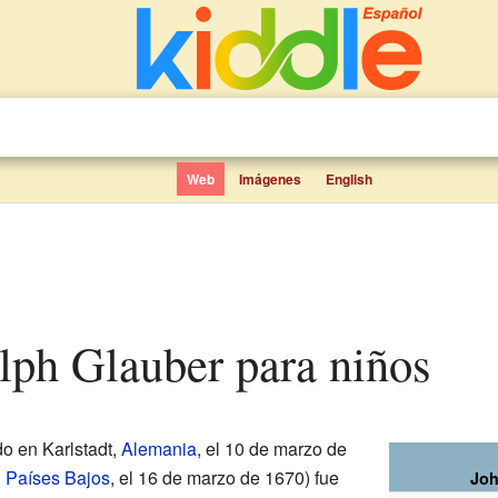
Web
Imágenes
English
lph Glauber para niños
o en Karlstadt,
Alemania
, el 10 de marzo de
,
Países Bajos
, el 16 de marzo de 1670) fue
Joh