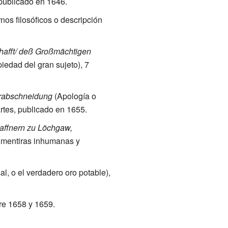
 publicado en 1646.
os filosóficos o descripción
hafft/ deß Großmächtigen
iedad del gran sujeto), 7
hrabschneidung
(Apología o
rtes, publicado en 1655.
haffnern zu Löchgaw,
s mentiras inhumanas y
l, o el verdadero oro potable),
tre 1658 y 1659.