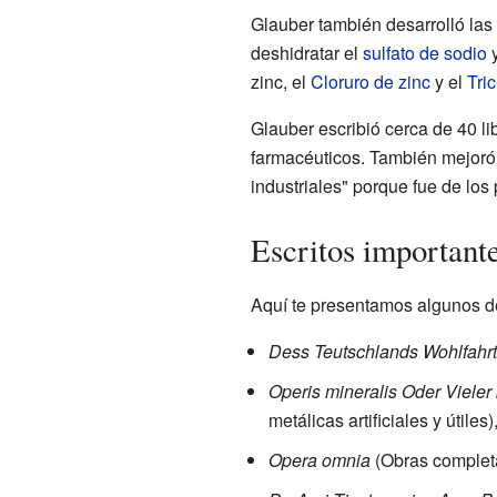
Glauber también desarrolló las
deshidratar el
sulfato de sodio
y
zinc, el
Cloruro de zinc
y el
Tri
Glauber escribió cerca de 40 li
farmacéuticos. También mejoró 
industriales" porque fue de los
Escritos important
Aquí te presentamos algunos d
Dess Teutschlands Wohlfahrt
Operis mineralis Oder Vieler
metálicas artificiales y útile
Opera omnia
(Obras completa