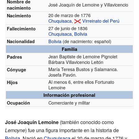
Nombre de
José Joaquín de Lemoine y Villavicencio
nacimiento
20 de marzo de 1776
Nacimiento
Chuquisaca
,
Virreinato del Perú
27 de junio de 1836
Fallecimiento
Chuquisaca
,
Bolivia
Bolivia
(de nacimiento: español)
Nacionalidad
Familia
Jean Baptiste de Lemoine Pignolet
Padres
Bárbara Villavicencio Leitón
María Teresa Bustos y Salamanca.
Cónyuge
Josefa Pavón.
Al menos 6, entre ellos Fortunato
Hijos
Lemoine
Información profesional
Comerciante y militar
Ocupación
José Joaquín Lemoine
(también conocido como
Lemoyne
) fue una figura importante en la historia de
Bolivia
. Nació en
Chuquisaca
el 20 de marzo de 1776 y