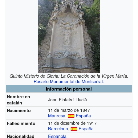
,
Quinto Misterio de Gloria: La Coronación de la Virgen María
Rosario Monumental de Montserrat
.
Información personal
Nombre en
Joan Flotats i Llucià
catalán
11 de marzo de 1847
Nacimiento
Manresa
,
España
11 de diciembre de 1917
Fallecimiento
Barcelona
,
España
Española
Nacionalidad