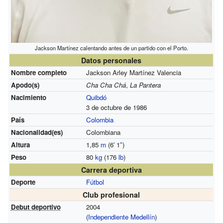
Jackson Martínez calentando antes de un partido con el Porto.
Datos personales
Nombre completo
Jackson Arley Martínez Valencia
Apodo(s)
Cha Cha Chá
,
La Pantera
Nacimiento
Quibdó
3 de octubre de 1986
País
Colombia
Nacionalidad(es)
Colombiana
Altura
1,85
m
(6
′
1
″
)
Peso
80
kg
(176
lb
)
Carrera deportiva
Deporte
Fútbol
Club profesional
Debut deportivo
2004
(
Independiente Medellín
)