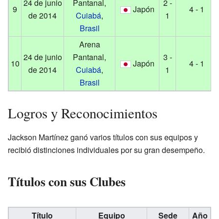
24 de junio
Pantanal,
2 -
9
Japón
4 - 1
de 2014
Cuiabá
,
1
Brasil
Arena
24 de junio
Pantanal,
3 -
10
Japón
4 - 1
de 2014
Cuiabá
,
1
Brasil
Logros y Reconocimientos
Jackson Martínez ganó varios títulos con sus equipos y
recibió distinciones individuales por su gran desempeño.
Títulos con sus Clubes
Título
Equipo
Sede
Año