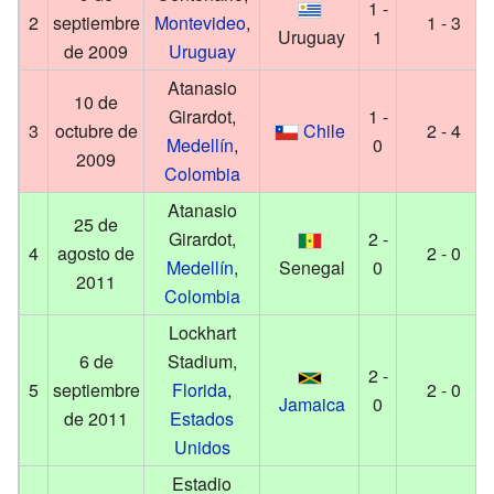
1 -
2
septiembre
Montevideo
,
1 - 3
Uruguay
1
de 2009
Uruguay
Atanasio
10 de
Girardot,
1 -
3
octubre de
Chile
2 - 4
Medellín
,
0
2009
Colombia
Atanasio
25 de
Girardot,
2 -
4
agosto de
2 - 0
Medellín
,
Senegal
0
2011
Colombia
Lockhart
6 de
Stadium,
2 -
5
septiembre
Florida
,
2 - 0
Jamaica
0
de 2011
Estados
Unidos
Estadio