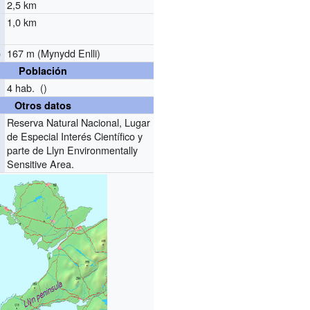
2,5 km
1,0 km
o
167 m (Mynydd Enlli)
Población
4 hab. ()
Otros datos
Reserva Natural Nacional, Lugar
de Especial Interés Científico y
parte de Llyn Environmentally
Sensitive Area.