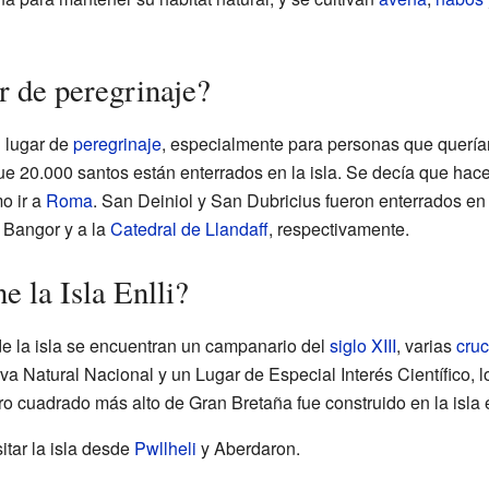
r de peregrinaje?
 lugar de
peregrinaje
, especialmente para personas que querían 
que 20.000 santos están enterrados en la isla. Se decía que hace
o ir a
Roma
. San Deiniol y San Dubricius fueron enterrados en
a Bangor y a la
Catedral de Llandaff
, respectivamente.
e la Isla Enlli?
 de la isla se encuentran un campanario del
siglo XIII
, varias
cruc
a Natural Nacional y un Lugar de Especial Interés Científico, l
aro cuadrado más alto de Gran Bretaña fue construido en la isla
itar la isla desde
Pwllheli
y Aberdaron.