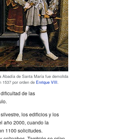
a Abadía de Santa María fue demolida
n 1537 por orden de
Enrique VIII
.
dificultad de las
ulo.
lvestre, los edificios y los
 el año 2000, cuando la
on 1100 solicitudes.
y colinabos. También se crían