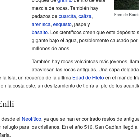
mezcla de rocas. También hay
Faro de Bards
pedazos de
cuarcita
,
caliza
,
arenisca
,
esquisto
, jaspe y
basalto
. Los científicos creen que este depósito
gigante bajo el agua, posiblemente causado por
millones de años.
También hay rocas volcánicas más jóvenes, lla
atraviesan las rocas antiguas. Una capa delgada 
e la isla, un recuerdo de la última
Edad de Hielo
en el mar de Ir
n la costa este, un deslizamiento de tierra al pie de los acanti
Enlli
a desde el
Neolítico
, ya que se han encontrado restos de antigua
 un refugio para los cristianos. En el año 516, San Cadfan llegó a 
aría.