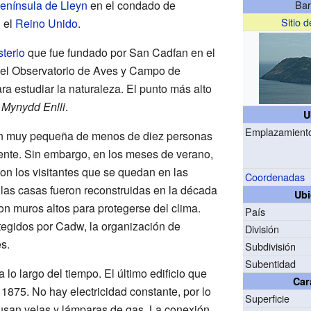
enínsula de Lleyn
en el condado de
Bar
Sitio d
n el
Reino Unido
.
terio
que fue fundado por San Cadfan en el
 el Observatorio de Aves y Campo de
ra estudiar la naturaleza. El punto más alto
a
Mynydd Enlli
.
U
Emplazamient
ción muy pequeña de menos de diez personas
ente. Sin embargo, en los meses de verano,
on los visitantes que se quedan en las
Coordenadas
 las casas fueron reconstruidas en la década
Ubi
on muros altos para protegerse del clima.
País
otegidos por Cadw, la organización de
División
s.
Subdivisión
Subentidad
lo largo del tiempo. El último edificio que
Car
 1875. No hay electricidad constante, por lo
Superficie
usan velas y lámparas de gas. La conexión