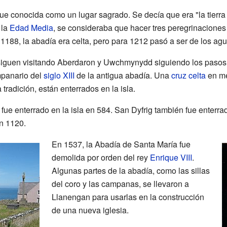
fue conocida como un lugar sagrado. Se decía que era "la tierra 
 la
Edad Media
, se consideraba que hacer tres peregrinaciones a
 1188, la abadía era celta, pero para 1212 pasó a ser de los agu
iguen visitando Aberdaron y Uwchmynydd siguiendo los pasos d
mpanario del
siglo XIII
de la antigua abadía. Una
cruz celta
en me
tradición, están enterrados en la isla.
, fue enterrado en la isla en 584. San Dyfrig también fue enterra
n 1120.
En 1537, la Abadía de Santa María fue
demolida por orden del rey
Enrique VIII
.
Algunas partes de la abadía, como las sillas
del coro y las campanas, se llevaron a
Llanengan para usarlas en la construcción
de una nueva iglesia.