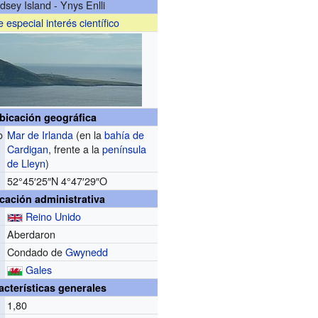
dsey Island - Ynys Enlli
e especial interés científico
bicación geográfica
o
Mar de Irlanda
(en la
bahía de
Cardigan
, frente a la
península
de Lleyn
)
52°45′25″N
4°47′29″O
cación administrativa
Reino Unido
Aberdaron
Condado de
Gwynedd
Gales
acterísticas generales
1,80