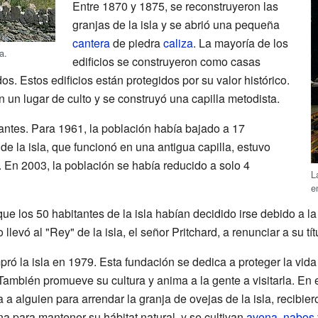
Entre 1870 y 1875, se reconstruyeron las
granjas de la isla y se abrió una pequeña
cantera
de piedra
caliza
. La mayoría de los
a.
edificios se construyeron como casas
s. Estos edificios están protegidos por su valor histórico.
n un lugar de culto y se construyó una capilla metodista.
tantes. Para 1961, la población había bajado a 17
e la isla, que funcionó en una antigua capilla, estuvo
 En 2003, la población se había reducido a solo 4
L
e
e los 50 habitantes de la isla habían decidido irse debido a la 
levó al "Rey" de la isla, el señor Pritchard, a renunciar a su tít
 la isla en 1979. Esta fundación se dedica a proteger la vida si
. También promueve su cultura y anima a la gente a visitarla. En
 alguien para arrendar la granja de ovejas de la isla, recibier
na para mantener su hábitat natural, y se cultivan
avena
,
nabos