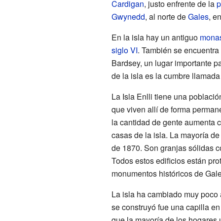
Cardigan
, justo enfrente de la
p
Gwynedd
, al norte de
Gales
, e
En la isla hay un antiguo
monas
siglo VI
. También se encuentra
Bardsey, un lugar importante pa
de la isla es la cumbre llamad
La Isla Enlli tiene una pobla
que viven allí de forma perman
la cantidad de gente aumenta c
casas de la isla. La mayoría de
de 1870. Son granjas sólidas c
Todos estos edificios están pr
monumentos históricos de Gale
La isla ha cambiado muy poco a 
se construyó fue una capilla en
que la mayoría de los hogares 