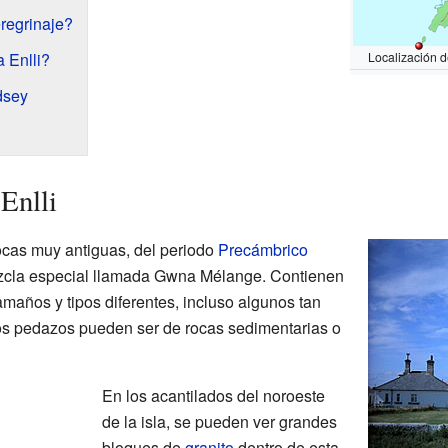
regrinaje?
a Enlli?
Localización de
dsey
 Enlli
rocas muy antiguas, del periodo
Precámbrico
ezcla especial llamada Gwna Mélange. Contienen
años y tipos diferentes, incluso algunos tan
s pedazos pueden ser de rocas sedimentarias o
En los acantilados del noroeste
de la isla, se pueden ver grandes
bloques de
granito
dentro de esta