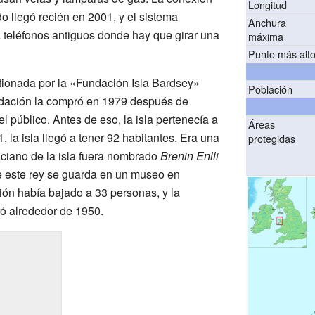
Longitud
do llegó recién en 2001, y el sistema
Anchura
sa teléfonos antiguos donde hay que girar una
máxima
Punto más alt
stionada por la «Fundación Isla Bardsey»
Población
ndación la compró en 1979 después de
l público. Antes de eso, la isla pertenecía a
Áreas
 la isla llegó a tener 92 habitantes. Era una
protegidas
ciano de la isla fuera nombrado
Brenin Enlli
e este rey se guarda en un museo en
ión había bajado a 33 personas, y la
ró alrededor de 1950.