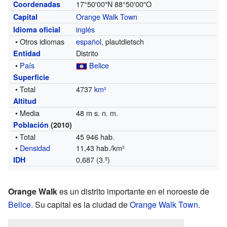
17°50′00″N
88°50′00″O
Coordenadas
Orange Walk Town
Capital
inglés
Idioma oficial
• Otros idiomas
español
, plautdietsch
Distrito
Entidad
•
País
Belice
Superficie
• Total
4737
km²
Altitud
• Media
48 m s. n. m.
Población
(2010)
• Total
45 946 hab.
•
Densidad
11,43 hab./km²
0,687 (3.º)
IDH
Orange Walk
es un distrito importante en el noroeste de
Belice
. Su capital es la ciudad de
Orange Walk Town
.